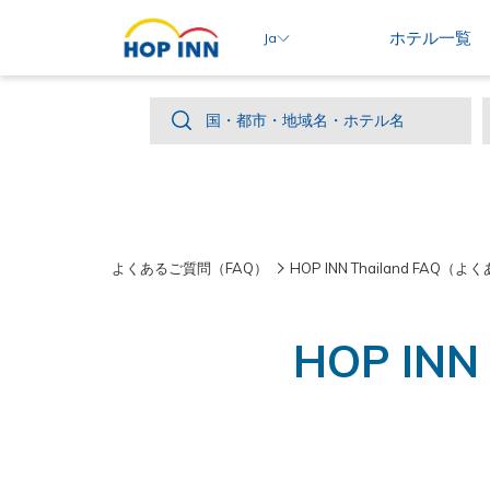
ホテル一覧
Ja
国・
国・都市・地域名・ホテル名
都
市・
地
域
よくあるご質問（FAQ）
HOP INN Thailand FAQ
名・
ホ
テ
HOP IN
ル
名