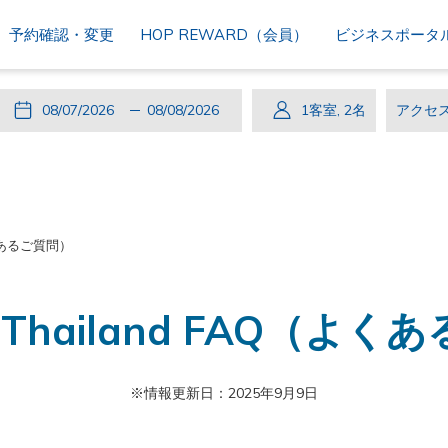
予約確認・変更
HOP REWARD（会員）
ビジネスポータ
こ
チ
選
こ
チ
選
1
客室
,
2
名
ア
の
ェ
択
の
ェ
択
ク
ボ
ッ
さ
ボ
ッ
さ
セ
タ
ク
れ
タ
ク
れ
ス
ン
イ
た
ン
ア
た
コ
（よくあるご質問）
を
ン
チ
を
ウ
チ
ー
押
ェ
押
ト
ャ
ド
す
ッ
す
ッ
N Thailand FAQ（よ
と
ク
と
ク
チ
イ
チ
ア
ェ
ン
ェ
ウ
※情報更新日：2025年9月9日
ッ
日
ッ
ト
ク
は
ク
日