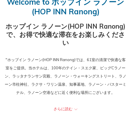
Welcome to ホップイン ラノーン
ン
イ
た
ン
ア
た
will
(HOP INN Ranong)
を
ン
チ
を
ウ
チ
update
押
ェ
押
ト
ャ
the
ホップイン ラノーン(HOP INN Ranong)
す
ッ
す
ッ
content
で、お得で快適な滞在をお楽しみくださ
と
ク
と
ク
above
い
チ
イ
チ
ア
ェ
ン
ェ
ウ
ッ
日
ッ
ト
"ホップイン ラノーン(HOP INN Ranong)では、61室の清潔で快適な客
ク
は
ク
日
室をご提供。当ホテルは、100年のテイン・スエク家、ビッグCラノー
イ
7
ア
は
ン、ラッタナランサン宮殿、ラノーン・ウォーキングストリート、ラノ
ン
日
ウ
8
ーン市柱神社、ラクサ・ワリン温泉、知事墓地、ラノーン・バスターミ
日
8
ト
日
ナル、ラノーン空港などに近く便利な場所にございます。
を
月
日
8
タイでご予算に合わせた旅行を計画中ですか？
選
2026.
を
月
ラノーン(Ranong)でお得なホテルをお探しなら、HOP INN HOTELがぴ
さらに読む
択
選
2026.
ったりです。タイの主要都市に位置するHOP INN HOTELは、お手頃な
す
択
価格で充実した客室を提供しています。快適なベッドや無料の高速Wi-