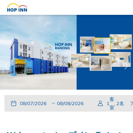
Previous
Slideshow
Clicking
客
こ
チ
選
こ
チ
選
1
,
2
名
control
on
室
の
ェ
択
の
ェ
択
buttons
the
ボ
ッ
さ
ボ
ッ
さ
following
タ
ク
れ
タ
ク
れ
links