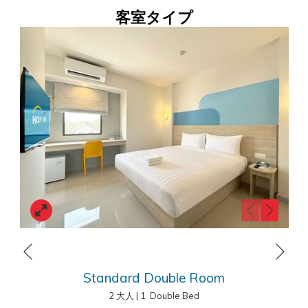
る
す
Fi、広々とした駐車スペースなど、ビジネスや観光に最適な宿泊施設を
客室タイプ
カ
る
ご用意しており、さらに淹れたてのホットコーヒーもご利用いただけま
レ
カ
す。"
ン
レ
ダ
ン
ー
ダ
が
ー
開
が
き
開
ま
き
す。
ま
す。
Next
Previous
Standard Double Room
2 大人
|
1 Double Bed