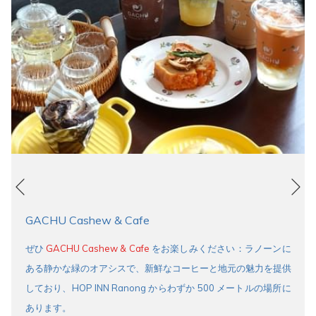
Ne
Previous
GACHU Cashew & Cafe
ぜひ
GACHU Cashew & Cafe
をお楽しみください：ラノーンに
ある静かな緑のオアシスで、新鮮なコーヒーと地元の魅力を提供
しており、HOP INN Ranong からわずか 500 メートルの場所に
あります。