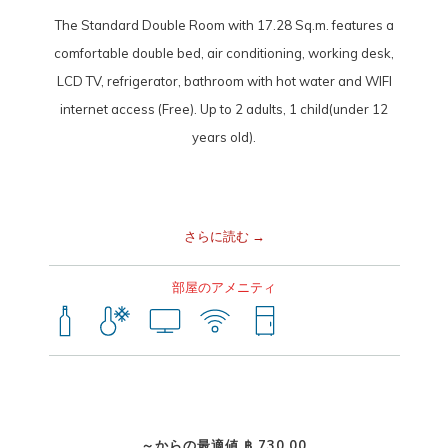
The Standard Double Room with 17.28 Sq.m. features a
comfortable double bed, air conditioning, working desk,
LCD TV, refrigerator, bathroom with hot water and WIFI
internet access (Free). Up to 2 adults, 1 child(under 12
years old).
さらに読む
部屋のアメニティ
～からの最適値
฿ 730.00