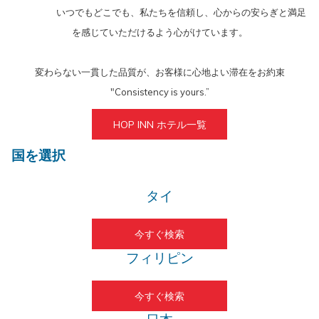
レ
カ
いつでもどこでも、私たちを信頼し、心からの安らぎと満足
ン
レ
を感じていただけるよう心がけています。​
ダ
ン
ー
ダ
が
ー
変わらない一貫した品質が、お客様に心地よい滞在をお約束
開
が
き
開
"Consistency is yours.”​
ま
き
す。
ま
HOP INN ホテル一覧
す。
国を選択
タイ
今すぐ検索
フィリピン
今すぐ検索