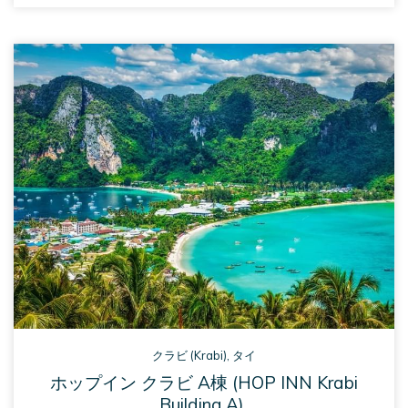
IN 
A 
NEW 
TAB
クラビ (Krabi), タイ
ホップイン クラビ​ A棟 (HOP INN Krabi
Building A)