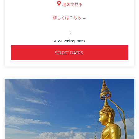
地図で見る
ASM
詳しくはこちら
opens
in
ASM Loading Prices
a
new
ASM 
  SELECT DATES  
tab
OPENS 
IN 
A 
NEW 
TAB