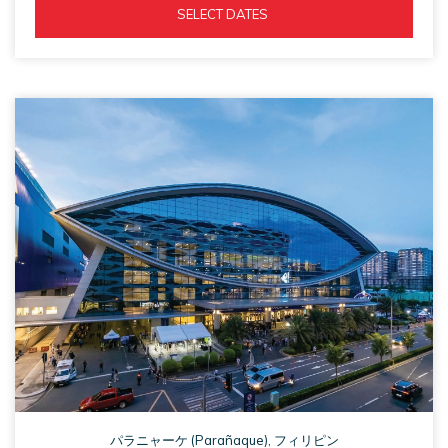
new
ASM 
  SELECT DATES  
tab
OPENS 
IN 
A 
NEW 
TAB
パラニャーケ (Parañaque), フィリピン