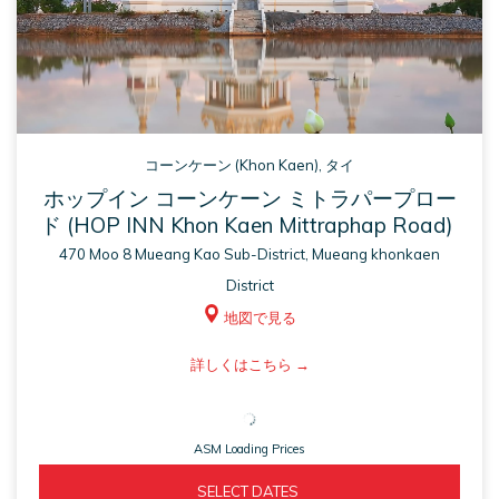
コーンケーン (Khon Kaen), タイ
ホップイン コーンケーン ミトラパープロー
ド (HOP INN Khon Kaen Mittraphap Road)
470 Moo 8 Mueang Kao Sub-District, Mueang khonkaen
District
地図で見る
ASM
詳しくはこちら
opens
in
ASM Loading Prices
a
new
ASM 
  SELECT DATES  