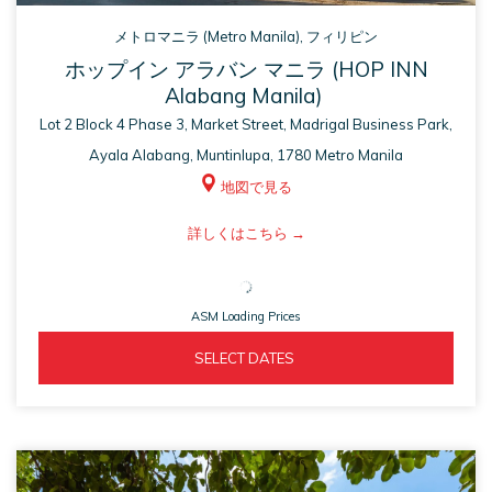
メトロマニラ (Metro Manila), フィリピン
ホップイン アラバン マニラ (HOP INN
Alabang Manila)
Lot 2 Block 4 Phase 3, Market Street, Madrigal Business Park,
Ayala Alabang, Muntinlupa, 1780 Metro Manila
地図で見る
ASM
詳しくはこちら
opens
in
ASM Loading Prices
a
new
ASM 
  SELECT DATES  
tab
OPENS 
IN 
A 
NEW 