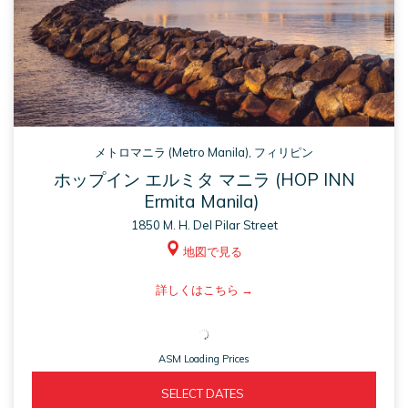
メトロマニラ (Metro Manila), フィリピン
ホップイン エルミタ マニラ (HOP INN
Ermita Manila)
1850 M. H. Del Pilar Street
地図で見る
ASM
詳しくはこちら
opens
in
ASM Loading Prices
a
new
ASM 
  SELECT DATES  