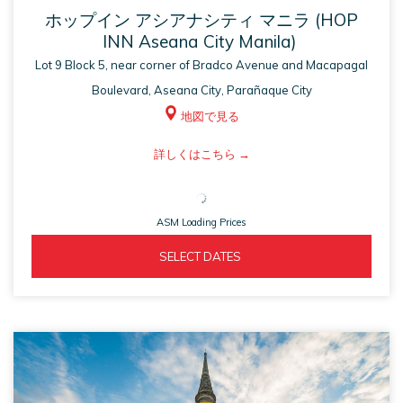
ホップイン アシアナシティ マニラ (HOP
INN Aseana City Manila)
Lot 9 Block 5, near corner of Bradco Avenue and Macapagal
Boulevard, Aseana City, Parañaque City
地図で見る
ASM
詳しくはこちら
opens
in
ASM Loading Prices
a
new
ASM 
  SELECT DATES  
tab
OPENS 
IN 
A 
NEW 
TAB