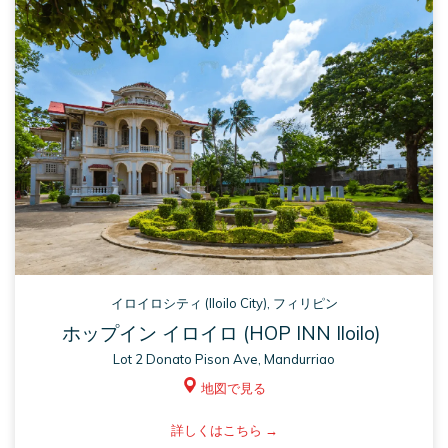
TAB
イロイロシティ (Iloilo City), フィリピン
ホップイン イロイロ (HOP INN Iloilo)
Lot 2 Donato Pison Ave, Mandurriao
地図で見る
ASM
詳しくはこちら