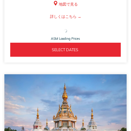
地図で見る
ASM
詳しくはこちら
opens
in
ASM Loading Prices
a
new
ASM 
  SELECT DATES  
tab
OPENS 
IN 
A 
NEW 
TAB