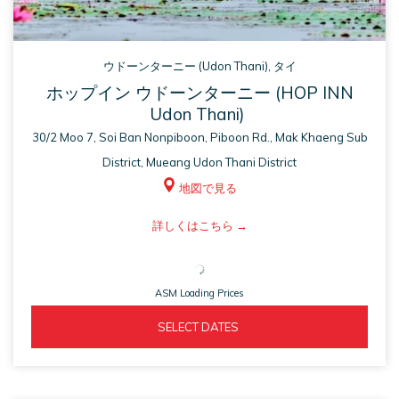
ウドーンターニー​ (Udon Thani), タイ
ホップイン ウドーンターニー​ (HOP INN
Udon Thani)
30/2 Moo 7, Soi Ban Nonpiboon, Piboon Rd., Mak Khaeng Sub
District, Mueang Udon Thani District
地図で見る
ASM
詳しくはこちら
opens
in
ASM Loading Prices
a
new
ASM 
  SELECT DATES  
tab
OPENS 
IN 