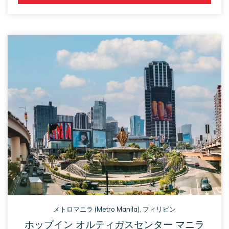
tab
OPENS 
IN 
A 
NEW 
TAB
メトロマニラ (Metro Manila), フィリピン
ホップイン オルティガスセンター マニラ