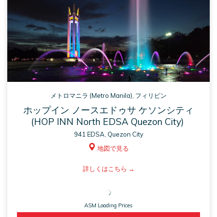
メトロマニラ (Metro Manila), フィリピン
ホップイン ノースエドゥサ ケソンシティ
(HOP INN North EDSA Quezon City)
941 EDSA, Quezon City
地図で見る
ASM
詳しくはこちら
opens
in
ASM Loading Prices
a