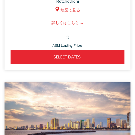
Ratchathani
地図で見る
ASM
詳しくはこちら
opens
in
ASM Loading Prices
a
new
ASM 
  SELECT DATES  
tab
OPENS 
IN 
A 
NEW 
TAB