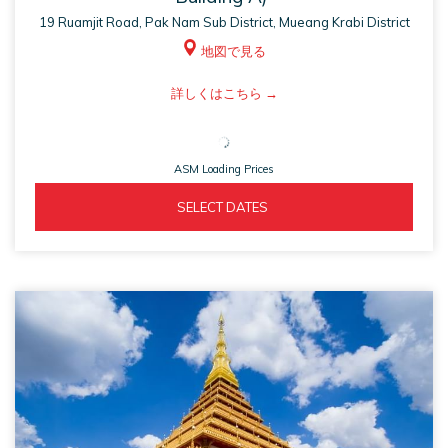
19 Ruamjit Road, Pak Nam Sub District, Mueang Krabi District
地図で見る
ASM
詳しくはこちら
opens
in
ASM Loading Prices
a
new
ASM 
  SELECT DATES  
tab
OPENS 
IN 
A 
NEW 
TAB