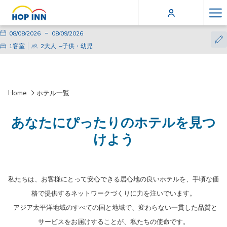
Ha
こ
チ
選
こ
チ
選
Me
国・
の
ェ
択
の
ェ
択
1
客室
2
大人
,
–
子供・幼児
ボ
ッ
さ
ボ
ッ
さ
都
タ
ク
れ
タ
ク
れ
市・
ン
イ
た
ン
ア
た
を
ン
チ
を
ウ
チ
地
押
ェ
押
ト
ャ
Home
ホテル一覧
域
す
ッ
す
ッ
と
ク
と
ク
名・
チ
イ
チ
ア
あなたにぴったりのホテルを見つ
ホ
ェ
ン
ェ
ウ
ッ
日
ッ
ト
けよう
テ
ク
は
ク
日
イ
8
ア
は
ル
ン
日
ウ
9
名
日
8
ト
日
を
月
日
8
私たちは、お客様にとって安心できる居心地の良いホテルを、手頃な価
選
2026.
を
月
格で提供するネットワークづくりに力を注いでいます。
択
選
2026.
す
択
アジア太平洋地域のすべての国と地域で、変わらない一貫した品質と
る
す
サービスをお届けすることが、私たちの使命です。
カ
る