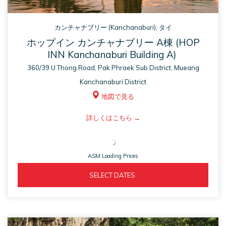
カンチャナブリー (Kanchanaburi), タイ
ホップイン カンチャナブリー A棟 (HOP
INN Kanchanaburi Building A)
360/39 U Thong Road, Pak Phraek Sub District, Mueang
Kanchanaburi District
地図で見る
ASM
詳しくはこちら
opens
in
ASM Loading Prices
a
new
ASM 
  SELECT DATES  
tab
OPENS 
IN 
A 