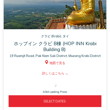
クラビ (Krabi), タイ
ホップイン クラビ B棟​ (HOP INN Krabi
Building B)
19 Ruamjit Road, Pak Nam Sub District, Mueang Krabi District
地図で見る
ASM
詳しくはこちら
opens
in
ASM Loading Prices
a
new
ASM 
  SELECT DATES  
tab
OPENS 