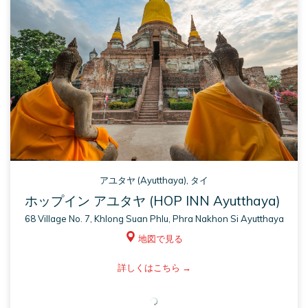
アユタヤ (Ayutthaya), タイ
ホップイン アユタヤ (HOP INN Ayutthaya)
68 Village No. 7, Khlong Suan Phlu, Phra Nakhon Si Ayutthaya
地図で見る
ASM
詳しくはこちら
opens
in