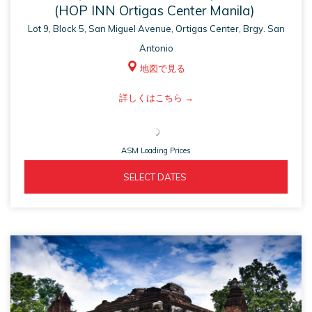
(HOP INN Ortigas Center Manila)
Lot 9, Block 5, San Miguel Avenue, Ortigas Center, Brgy. San
Antonio
地図で見る
ASM
詳しくはこちら
opens
in
ASM Loading Prices
a
new
ASM 
  SELECT DATES  
tab
OPENS 
IN 
A 
NEW 
TAB