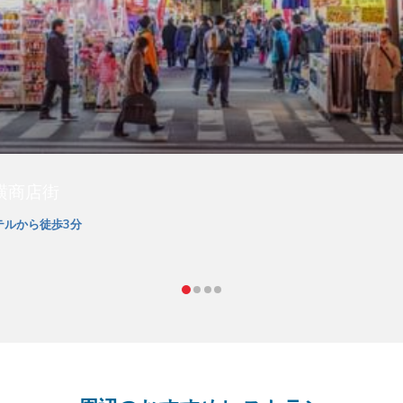
横商店街
テルから徒歩3分