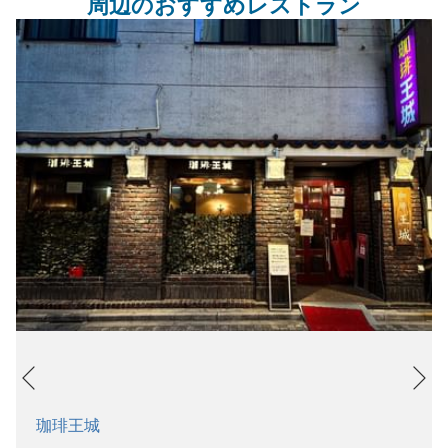
周辺のおすすめレストラン
Ne
Previous
珈琲王城