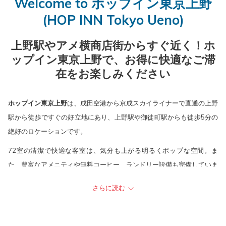
Welcome to ホップイン東京上野
ン
イ
た
ン
ア
た
(HOP INN Tokyo Ueno)
を
ン
チ
を
ウ
チ
押
ェ
押
ト
ャ
上野駅やアメ横商店街からすぐ近く！ホ
す
ッ
す
ッ
ップイン東京上野で、お得に快適なご滞
と
ク
と
ク
在をお楽しみください
チ
イ
チ
ア
ェ
ン
ェ
ウ
ッ
日
ッ
ト
ホップイン東京上野
は、成田空港から京成スカイライナーで直通の上野
ク
は
ク
日
駅から徒歩ですぐの好立地にあり、上野駅や御徒町駅からも徒歩5分の
イ
8
ア
は
絶好のロケーションです。
ン
日
ウ
9
72室の清潔で快適な客室は、気分も上がる明るくポップな空間。ま
日
8
ト
日
た、豊富なアメニティや無料コーヒー、ランドリー設備も完備していま
を
月
日
8
す。
選
2026.
を
月
さらに読む
上野駅から徒歩3分の好立地で、
成田空港
、羽田空港、上野公園、東京
択
選
2026.
国立博物館、アメ横商店街にも近くへのアクセスも便利です。
す
択