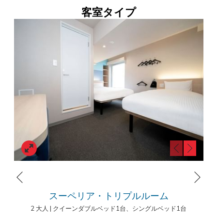
る
す
客室タイプ
カ
る
ホップイン東京上野
レ
カ
〒110-0005 東京都台東区上野6-7-19
ン
レ
Tel.: 03-3836-0718
ダ
ン
ー
ダ
E-mail:
fo.ueno@hopinnhotel.com
が
ー
開
が
き
開
ま
き
す。
ま
す。
Next
Previous
スーペリア・トリプルルーム
2 大人
|
クイーンダブルベッド1台、シングルベッド1台