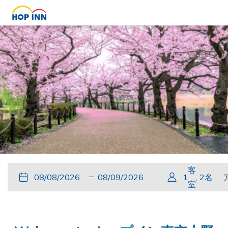
客
こ
チ
選
こ
チ
選
1
,
2
名
室
の
ェ
択
の
ェ
択
ボ
ッ
さ
ボ
ッ
さ
タ
ク
れ
タ
ク
れ