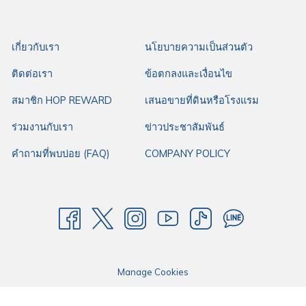
วัดพระสิงห์
เกี่ยวกับเรา
นโยบายความเป็นส่วนตัว
"วัดพระสิงห์" หรือชื่อเต็มว่า วัดพระสิงห์วรมหาวิหาร เป็นวัดสำคัญวัด
ติดต่อเรา
ข้อตกลงและเงื่อนไข
หนึ่งที่อยู่คู่เมืองเชียงใหม่และเป็นศูนย์รวมจิตใจของชาวเชียงใหม่อีก
ด้วย เป็นวัดที่มีสถาปัตยกรรมแบบล้านนา งดงาม เหมาะสำหรับนัก
สมาชิก HOP REWARD
เสนอขายที่ดินหรือโรงแรม
ท่องเที่ยวที่ชอบทำบุญและถ่ายภาพจริงๆ ค่ะ ใครมาเที่ยวเชียงใหม่ ก็
ร่วมงานกับเรา
ข่าวประชาสัมพันธ์
อย่าลืมแวะมาที่วัดพระสิงห์กันนะคะ
คำถามที่พบบ่อย (FAQ)
COMPANY POLICY
ข้าวซอยแม่สาย
มาเที่ยวเชียงใหม่ทั้งที ห้ามพลาดที่จะลิ้มลองอาหารเหนือกันนะคะ
แอดมินมีร้านข้าวซอยเจ้าดังที่คนเมืองเป็นคนแนะนำมาว่าต้องทาน
ร้านนี้เท่านั้น ที่สำคัญคืออยู่ใกล้
โรงแรมฮ็อป อินน์ เชียงใหม่
ตรงถนน
Manage Cookies
ห้วยแก้ว สามารถเดินได้เลยเพียงแค่ 200 เมตรเท่านั้นเอง
แนะนำเมนูขนมจีนน้ำเงี้ยวและข้าวซอยไก่ ขอบอกว่าขนมจีนเส้นนุ่ม