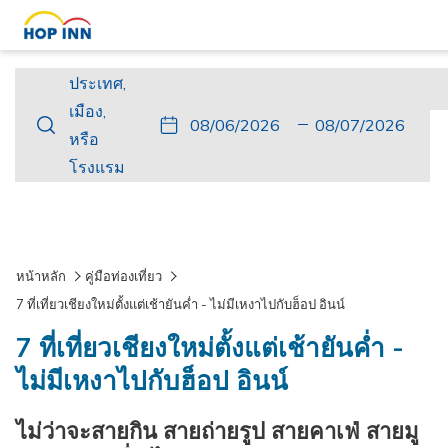
ประเทศ,
ประเทศ,
เมือง,
เมือง,
ปุ่ม
วัน
วัน
ปุ่ม
วัน
วัน
หรือ
หรือ
นี้
ที่
เช็ค
นี้
เดิน
เช็ค
โรงแรม
โรงแรม
จะ
เข้า
อิน
จะ
ทาง
เอา
เปิด
พัก
ที่
เปิด
กลับ
ท์
ปฏิทิน
เลือก
ปฏิทิน
ที่
เพื่อ
คือ
เพื่อ
เลือก
หน้าหลัก
คู่มือท่องเที่ยว
ใช้
6.
ใช้
คือ
7 ที่เที่ยวเชียงใหม่ตั้งแต่เช้ายันค่ำ - ไม่มีเหงาไปกับฮ็อป อินน์
เลือก
สิงหาคม
เลือก
7.
7 ที่เที่ยวเชียงใหม่ตั้งแต่เช้ายันค่ำ -
วัน
2026.
วัน
สิงหาคม
ที่
ที่
2026.
ไม่มีเหงาไปกับฮ็อป อินน์
เช็ค
เช็ค
ไม่ว่าจะสายกิน สายถ่ายรูป สายคาเฟ่ สายมู
อิน
เอา