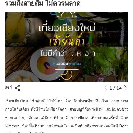
รวมถึงสายดื่ม ไม่ควรพลาด
ท์
หน้าถัด
Slideshow
Clicking
1
/
14
แชร์
หน้าที่แล้ว
control
on
เที่ยวเชียงใหม่ “เช้ายันค่ำ” ไม่มีเหงา ฮ็อป อินน์พาเที่ยวเชียงใหม่แบบครบรส
buttons
the
ภายในวันเดียว ทั้งที่ร้านโกเผือกโกดำ, สายบุญที่วัดพระสิงห์, เต็มอิ่มกับข้าว
following
ซอยแม่สาย, เที่ยวคาเฟ่ชิคๆ ที่ร้าน Caramellow, เที่ยวแบบสตรีทที่ One
links
Nimman, ช้อปปิ้งเที่ยวตลาดที่กาดมณี และปิดท้ายกิจกรรมตลอดวันที่ Beer
will