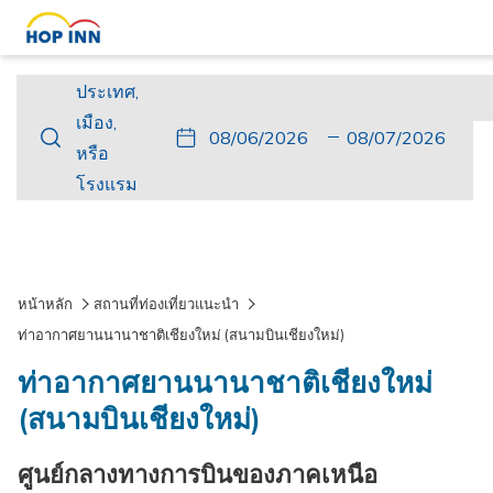
ประเทศ,
ประเทศ,
เมือง,
เมือง,
ปุ่ม
วัน
วัน
ปุ่ม
วัน
วัน
หรือ
หรือ
นี้
ที่
เช็ค
นี้
เดิน
เช็ค
โรงแรม
โรงแรม
จะ
เข้า
อิน
จะ
ทาง
เอา
เปิด
พัก
ที่
เปิด
กลับ
ท์
ปฏิทิน
เลือก
ปฏิทิน
ที่
เพื่อ
คือ
เพื่อ
เลือก
หน้าหลัก
สถานที่ท่องเที่ยวแนะนำ
ใช้
6.
ใช้
คือ
ท่าอากาศยานนานาชาติเชียงใหม่ (สนามบินเชียงใหม่)
เลือก
สิงหาคม
เลือก
7.
ท่าอากาศยานนานาชาติเชียงใหม่
วัน
2026.
วัน
สิงหาคม
ที่
ที่
2026.
(สนามบินเชียงใหม่)
เช็ค
เช็ค
ศูนย์กลางทางการบินของภาคเหนือ
อิน
เอา