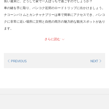
長い週末に、どうして家で一人ぼっちで過ごすのでしょうか？
buttons
the
開
が
車の鍵を手に取り、バンコク近郊のロードトリップに出かけましょう。
following
き
開
ナコーンパトムとカンチャナブリーは車で簡単にアクセスでき、バンコ
links
ま
き
クに非常に近い場所に文明と自然の両方の魅力的な観光スポットがあり
will
す。
ま
ます。
update
す。
the
ナコーンパトム
：バンコクからわずか1時間の旅で、サナームチ
さらに読む
content
ャン宮殿、
プラパトムチェーディー
、ジェサダテクニックミュ
above
ージアム - アンティークカーミュージアムなどの興味深い観光ス
ポットがあり、多くの美味しいレストランもあります。一晩の
PREVIOUS
NEXT
休憩には
ホップインナコーンパトム
をご利用ください。
旅を続けて、M81を経由して
カンチャナブリー
県へ。美しい文
化を含む自然の歴史、エラワンの滝、
クワイ河の橋
、マルリカ
シティR.E.124などがあります。長いドライブの後は、
ホップイ
ンカンチャナブリー
でリラックスし、完璧なロードトリップを
楽しみましょう。
ホップインホテルはタイの各州の中心部に位置し、快適なベッド、無料