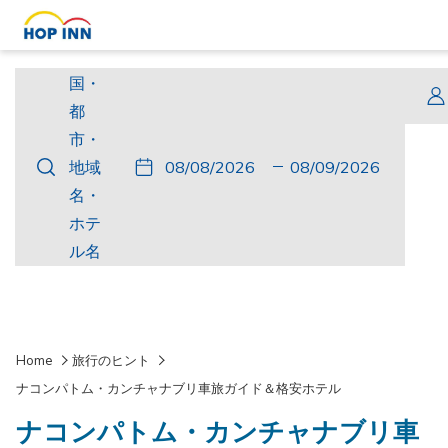
国・
国・
都
都
市・
市・
こ
チ
選
こ
チ
選
地
地域
の
ェ
択
の
ェ
択
域
名・
ボ
ッ
さ
ボ
ッ
さ
名・
ホテ
タ
ク
れ
タ
ク
れ
ホ
ル名
ン
イ
た
ン
ア
た
テ
を
ン
チ
を
ウ
チ
ル
押
ェ
押
ト
ャ
名
す
ッ
す
ッ
Home
旅行のヒント
と
ク
と
ク
ナコンパトム・カンチャナブリ車旅ガイド＆格安ホテル
チ
イ
チ
ア
ナコンパトム・カンチャナブリ車
ェ
ン
ェ
ウ