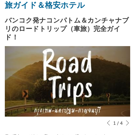
旅ガイド＆格安ホテル
ッ
日
ッ
ト
ク
は
ク
日
バンコク発ナコンパトム＆カンチャナブ
イ
8
ア
は
リのロードトリップ（車旅）完全ガイ
ン
日
ウ
9
ド！
日
8
ト
日
を
月
日
8
選
2026.
を
月
択
選
2026.
す
択
る
す
カ
る
レ
カ
ン
レ
ダ
ン
N
Slideshow
Clicking
1
/
4
Previous
ー
ダ
control
on
が
ー