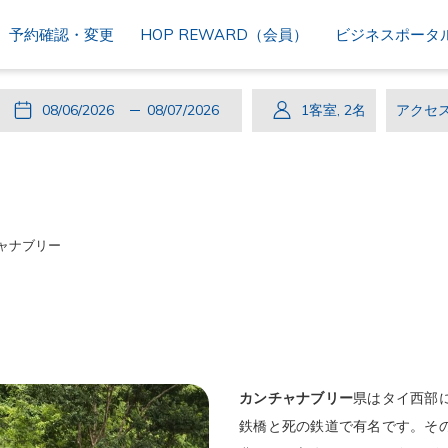
予約確認・変更
HOP REWARD（会員）
ビジネスポータ
こ
チ
選
こ
チ
選
1
客室
,
2
名
ア
の
ェ
択
の
ェ
択
ク
ボ
ッ
さ
ボ
ッ
さ
セ
タ
ク
れ
タ
ク
れ
ス
ン
イ
た
ン
ア
た
コ
ャナブリー
を
ン
チ
を
ウ
チ
ー
押
ェ
押
ト
ャ
ド
す
ッ
す
ッ
と
ク
と
ク
チ
イ
チ
ア
ェ
ン
ェ
ウ
カンチャナブリー
県はタイ西部
ッ
日
ッ
ト
鉄橋と死の鉄道で有名です。そ
ク
は
ク
日