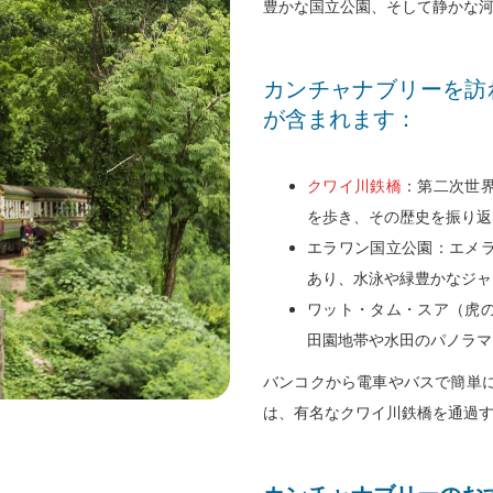
豊かな国立公園、そして静かな
イ
6
ア
は
ン
日
ウ
7
カンチャナブリーを訪
日
8
ト
日
が含まれます：
を
月
日
8
選
2026.
を
月
択
選
2026.
クワイ川鉄橋
：第二次世
す
択
を歩き、その歴史を振り返
る
す
エラワン国立公園：エメ
カ
る
あり、水泳や緑豊かなジャ
レ
カ
ワット・タム・スア（虎
ン
レ
田園地帯や水田のパノラマ
ダ
ン
バンコクから電車やバスで簡単に
ー
ダ
は、有名なクワイ川鉄橋を通過
が
ー
開
が
き
開