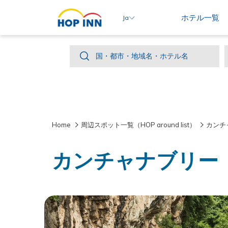
ホテル一覧
Ja
国・
国・都市・地域名・ホテル名
都
市・
地
域
Home
周辺スポット一覧（HOP around list）
カンチ
名・
ホ
カンチャナブリー
テ
ル
名