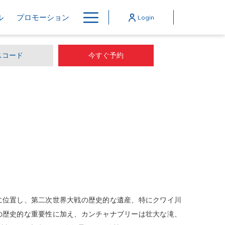
Hamburger
ル
プロモーション
Login
Menu
今すぐ予約
に位置し、第二次世界大戦の歴史的な遺産、特にクワイ川
の歴史的な重要性に加え、カンチャナブリーは壮大な滝、