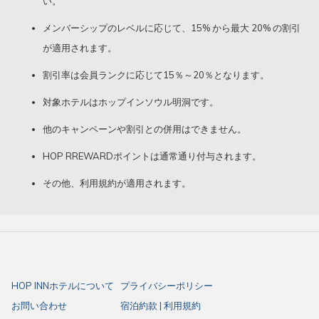
い。
メンバーシップのレベルに応じて、15% から最大 20% の割引
無料でHOP Rewardに登録すると、本キャンペーンに加え、以下の会員特
が適用されます。
典をご利用いただけます。
割引率は会員ランクに応じて15％～20％となります。
ご予約のたびに最大15％OFFの会員限定割引
対象ホテルはホップインソウル明洞です。
ご宿泊ごとにポイントが貯まり、タイ、フィリピン、日本、韓国に
ある80軒のHOP INNホテルで利用可能
他のキャンペーンや割引との併用はできません。
アーリーチェックイン・レイトチェックアウト（タイ・フィリピン
HOP RREWARDポイントは通常通り付与されます。
のホテル限定）
会員限定キャンペーンや特別オファーなど、さまざまな特典をご用
その他、利用規約が適用されます。
意
*会員割引率は、国および会員ランクによって異なります。ご利用には利用
規約・条件が適用されます。
HOP INNホテルについて
プライバシーポリシー
お問い合わせ
宿泊約款 | 利用規約