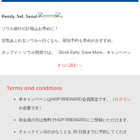
開
が
き
開
Ready, Set, Seoul
ま
き
ソウル旅行の計画はお早めに！
す。
ま
活気あふれるソウルへ行くなら、宿泊予約も早めがおすすめ。
す。
ホップイン ソウル明洞では、「Book Early, Save More」キャンペーン
で、お得な早期予約割引をご用意しています。
さらに読む
「Book Early, Save More」キャンペーンでは、ホップインソウル明洞の
Terms and conditions
ご宿泊料金が最大20％OFFとなります。
本キャンペーンはHOP RREWARD会員限定です。（
ログイン
宿泊料金が最大20％OFF
が必要です）
ご宿泊日の30日前までのご予約が対象
非会員の方は無料でHOP RREWARDにご登録いただけます。
HOP Reward会員限定の特典です。入会は無料！ 今すぐ会員登録し
チェックイン日の少なくとも 30 日前までに予約してくださ
て、お得な料金でご予約ください。