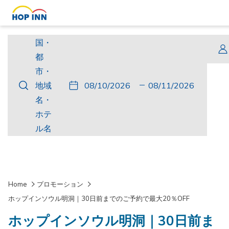
国・
国・
都
都
市・
市・
こ
チ
選
こ
チ
選
地
地域
の
ェ
択
の
ェ
択
域
名・
ボ
ッ
さ
ボ
ッ
さ
名・
ホテ
タ
ク
れ
タ
ク
れ
ホ
ル名
ン
イ
た
ン
ア
た
テ
を
ン
チ
を
ウ
チ
ル
押
ェ
押
ト
ャ
名
す
ッ
す
ッ
Home
プロモーション
と
ク
と
ク
ホップインソウル明洞｜30日前までのご予約で最大20％OFF
チ
イ
チ
ア
ホップインソウル明洞｜30日前ま
ェ
ン
ェ
ウ