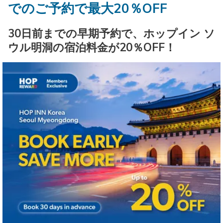
でのご予約で最大20％OFF
ッ
日
ッ
ト
ク
は
ク
日
30日前までの早期予約で、ホップイン ソ
イ
10
ア
は
ウル明洞の宿泊料金が20％OFF！
ン
日
ウ
11
日
8
ト
日
を
月
日
8
選
2026.
を
月
択
選
2026.
す
択
る
す
カ
る
レ
カ
ン
レ
ダ
ン
ー
ダ
が
ー