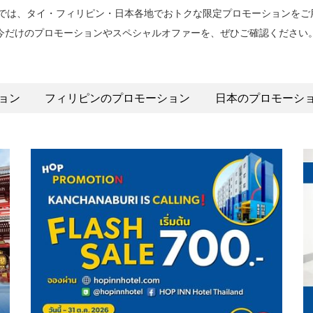
Hotelsでは、タイ・フィリピン・日本各地でおトクな限定プロモーションを
イ
6
ア
は
今だけのプロモーションやスペシャルオファーを、ぜひご確認ください
ン
日
ウ
7
日
8
ト
日
を
月
日
8
選
2026.
を
月
ョン
フィリピンのプロモーション
日本のプロモーシ
択
選
2026.
す
択
る
す
カ
る
レ
カ
ン
レ
ダ
ン
ー
ダ
が
ー
開
が
き
開