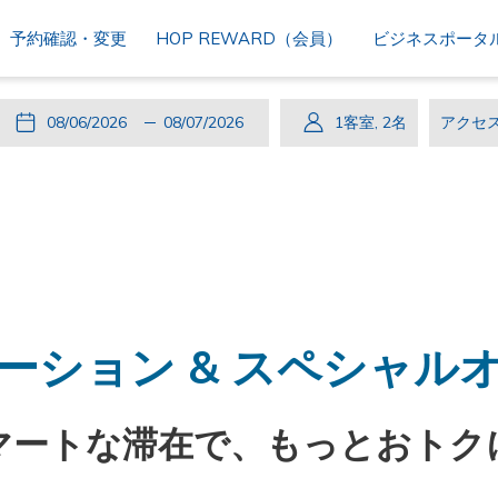
予約確認・変更
HOP REWARD（会員）
ビジネスポータ
こ
チ
選
こ
チ
選
1
客室
,
2
名
ア
の
ェ
択
の
ェ
択
ク
ボ
ッ
さ
ボ
ッ
さ
セ
タ
ク
れ
タ
ク
れ
ス
ン
イ
た
ン
ア
た
コ
を
ン
チ
を
ウ
チ
ー
押
ェ
押
ト
ャ
ド
す
ッ
す
ッ
ーション & スペシャル
と
ク
と
ク
チ
イ
チ
ア
ェ
ン
ェ
ウ
マートな滞在で、もっとおトク
ッ
日
ッ
ト
ク
は
ク
日