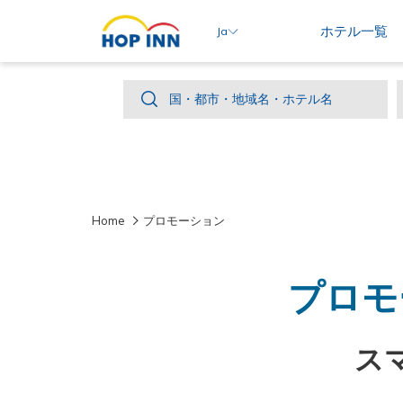
ホテル一覧
Ja
国・
国・都市・地域名・ホテル名
都
市・
地
域
Home
プロモーション
名・
ホ
テ
プロモ
ル
名
ス