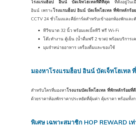
โรงแรมฮ็อป อินน์ บัดเจ็ทโฮเทลที่ดีที่สุด
ที่ตั้งอยู่
อินน์ เพราะ
โรงแรมฮ็อป อินน์ บัดเจ็ทโฮเทล ที่พักหลักร้อยที
CCTV 24 ชั่วโมงและคีย์การ์ดสำหรับเข้าออกห้องพักและตัว
ทีวีขนาด 32 นิ้ว พร้อมเคเบิ้ลทีวี ฟรี Wi-Fi
โต๊ะทำงาน ตู้เย็น (น้ำดื่มฟรี 2 ขวด) พร้อมบริการเ
มุมจำหน่ายอาหาร เครื่องดื่มและของใช้
มองหาโรงแรมฮ็อป อินน์ บัดเจ็ทโฮเทล ที่พั
สำหรับใครที่มองหา
โรงแรมบัดเจ็ทโฮเทล ที่พักหลักร้อยที่ดีท
ด้วยราคาห้องพักราคาประหยัดที่คุ้มค่า คุ้มราคา พร้อมท
พิเศษ เฉพาะสมาชิก HOP REWARD เท่า