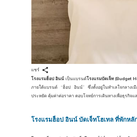
แชร์
โรงแรมฮ็อป อินน์
เป็นแบรนด์
โรงแรมบัดเจ็ท (Budget H
ภายใต้แบรนด์ “ฮ็อป อินน์” ซึ่งตั้งอยู่ในทำเลใจกลาง
ประหยัด คุ้มค่าต่อราคา ตอบโจทย์การเดินทางเพื่อธุรกิจ
โรงแรมฮ็อป อินน์ บัดเจ็ทโฮเทล ที่พักหลักร้