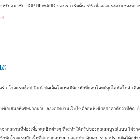
่สุด สำหรับสมาชิก HOP REWARD ของเรา เริ่มต้น 5% เมื่อจองตรงผ่านช่องท
el
ได้
บครัว โรงแรมฮ็อป อินน์ บัดเจ็ดโฮเทลมีห้องพักที่ตอบโจทย์ทุกไลฟ์สไตล์ เล
ข้อเสนอพิเศษมากมาย จองตรงผ่านเว็บไซต์ออฟฟิเชียลราคาดีกว่าที่คิด ยิ่
กสถานที่ท่องเที่ยวสุดฮิตต่างๆ ที่จะทำให้ทริปของคุณสมบูรณ์แบบ ไม่ว่าคุณจ
พักโรงแรมบัดเจ็ทที่สะดวกสบาย ปลอดภัย คุ้มค่า ราคาประหยัดได้อย่า