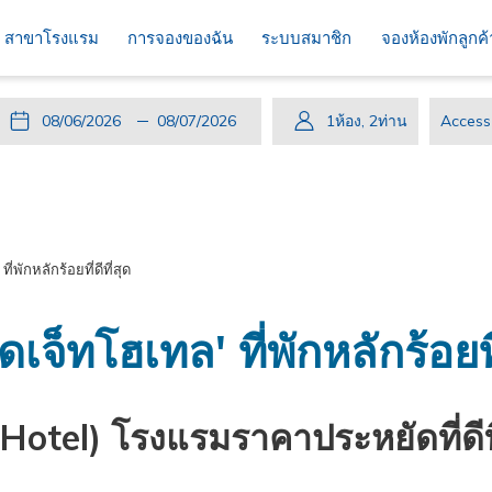
สาขาโรงแรม
การจองของฉัน
ระบบสมาชิก
จองห้องพักลูกค
ปุ่ม
วัน
วัน
ปุ่ม
วัน
วัน
1
ห้อง
,
2
ท่าน
Access
นี้
ที่
เช็ค
นี้
เดิน
เช็ค
code
จะ
เข้า
อิน
จะ
ทาง
เอา
เปิด
พัก
ที่
เปิด
กลับ
ท์
ปฏิทิน
เลือก
ปฏิทิน
ที่
่พักหลักร้อยที่ดีที่สุด
เพื่อ
คือ
เพื่อ
เลือก
ใช้
6.
ใช้
คือ
เลือก
สิงหาคม
เลือก
7.
เจ็ทโฮเทล' ที่พักหลักร้อยที่
วัน
2026.
วัน
สิงหาคม
ที่
ที่
2026.
เช็ค
เช็ค
Hotel) โรงแรมราคาประหยัดที่ดีที
อิน
เอา
ท์