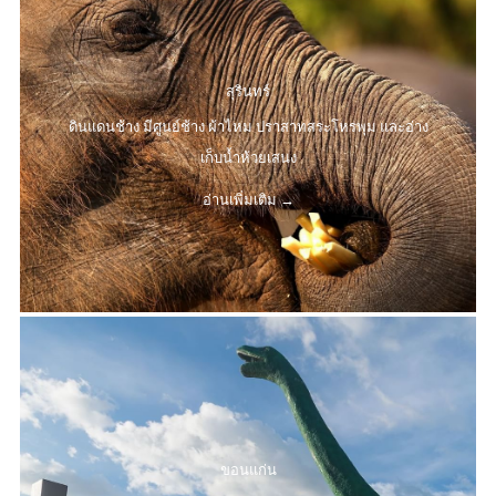
สุรินทร์
ดินแดนช้าง มีศูนย์ช้าง ผ้าไหม ปราสาทสระโหรพุม และอ่าง
เก็บน้ำห้วยเสนง
อ่านเพิ่มเติม
ขอนแก่น