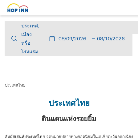
ประเทศ,
ประเทศ,
เมือง,
เมือง,
ปุ่ม
วัน
วัน
ปุ่ม
วัน
วัน
หรือ
หรือ
นี้
ที่
เช็ค
นี้
เดิน
เช็ค
โรงแรม
โรงแรม
จะ
เข้า
อิน
จะ
ทาง
เอา
เปิด
พัก
ที่
เปิด
กลับ
ท์
ปฏิทิน
เลือก
ปฏิทิน
ที่
เพื่อ
คือ
เพื่อ
เลือก
ประเทศไทย
ใช้
9.
ใช้
คือ
เลือก
สิงหาคม
เลือก
10.
ประเทศไทย
วัน
2026.
วัน
สิงหาคม
ที่
ที่
2026.
ดินแดนแห่งรอยยิ้ม
เช็ค
เช็ค
อิน
เอา
สัมผัสเสน่ห์ประเทศไทย จุดหมายปลายทางยอดนิยมในเอเชียตะวันออกเฉียง