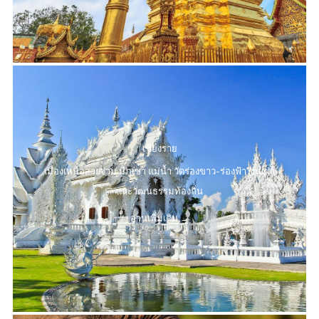
เชียงราย
เมืองเหนือสวยงาม มีภูเขา แม่น้ำ วัดร่องขาว-ร่องฟ้า ชนเผ่า
และวัฒนธรรมท้องถิ่น
อ่านเพิ่มเติม