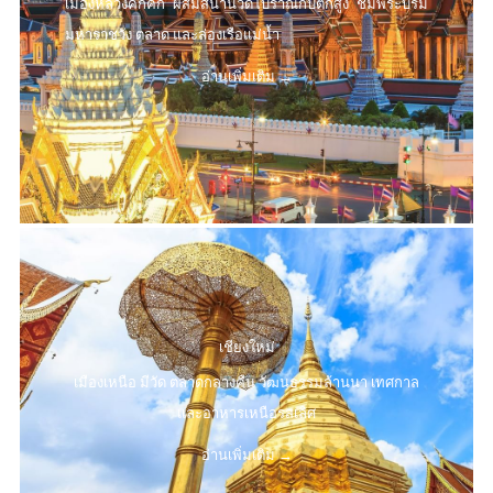
เมืองหลวงคึกคัก ผสมสนานวัดโบราณกับตึกสูง ชมพระบรม
มหาราชวัง ตลาด และล่องเรือแม่น้ำ
อ่านเพิ่มเติม
เชียงใหม่
เมืองเหนือ มีวัด ตลาดกลางคืน วัฒนธรรมล้านนา เทศกาล
และอาหารเหนือรสเลิศ
อ่านเพิ่มเติม