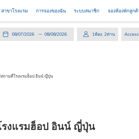
สาขาโรงแรม
การจองของฉัน
ระบบสมาชิก
จองห้องพักลูกค
ปุ่ม
วัน
วัน
ปุ่ม
วัน
วัน
1
ห้อง
,
2
ท่าน
Access
นี้
ที่
เช็ค
นี้
เดิน
เช็ค
code
จะ
เข้า
อิน
จะ
ทาง
เอา
เปิด
พัก
ที่
เปิด
กลับ
ท์
ปฏิทิน
เลือก
ปฏิทิน
ที่
ถานที่โรงแรมฮ็อป อินน์ ญี่ปุ่น
เพื่อ
คือ
เพื่อ
เลือก
ใช้
7.
ใช้
คือ
เลือก
สิงหาคม
เลือก
8.
วัน
2026.
วัน
สิงหาคม
ที่
ที่
2026.
เช็ค
เช็ค
งแรมฮ็อป อินน์ ญี่ปุ่น
อิน
เอา
ท์