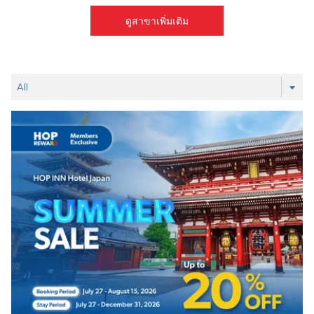
ดูสาขาเพิ่มเติม
Filter
All
the
following
offers