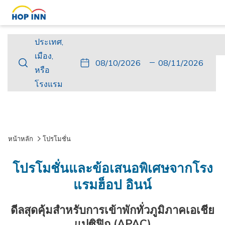
ประเทศ,
ประเทศ,
เมือง,
เมือง,
ปุ่ม
วัน
วัน
ปุ่ม
วัน
วัน
หรือ
หรือ
นี้
ที่
เช็ค
นี้
เดิน
เช็ค
โรงแรม
โรงแรม
จะ
เข้า
อิน
จะ
ทาง
เอา
เปิด
พัก
ที่
เปิด
กลับ
ท์
ปฏิทิน
เลือก
ปฏิทิน
ที่
เพื่อ
คือ
เพื่อ
เลือก
หน้าหลัก
โปรโมชั่น
ใช้
10.
ใช้
คือ
เลือก
สิงหาคม
เลือก
11.
โปรโมชั่นและข้อเสนอพิเศษจากโรง
วัน
2026.
วัน
สิงหาคม
แรมฮ็อป อินน์
ที่
ที่
2026.
เช็ค
เช็ค
ดีลสุดคุ้มสำหรับการเข้าพักทั่วภูมิภาคเอเชีย
อิน
เอา
แปซิฟิก (APAC)