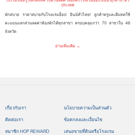
โปรโมชั่นทรู และดีแทค รับส่วนลดค่าห้องพักโรงแรมฮ็อป อินน์ ทุกสาขาทั่ว
ประเทศ
พักสบาย ราคาสบายกับโรงแรมฮ็อป อินน์ทั่วไทย! ลูกค้าทรูและดีแทคใช้
คะแนนแลกส่วนลดค่าห้องพักได้ทุกสาขา ครอบคลุมกว่า 70 สาขาใน 48
จังหวัด
อ่านเพิ่มเติม
เกี่ยวกับเรา
นโยบายความเป็นส่วนตัว
ติดต่อเรา
ข้อตกลงและเงื่อนไข
สมาชิก HOP REWARD
เสนอขายที่ดินหรือโรงแรม