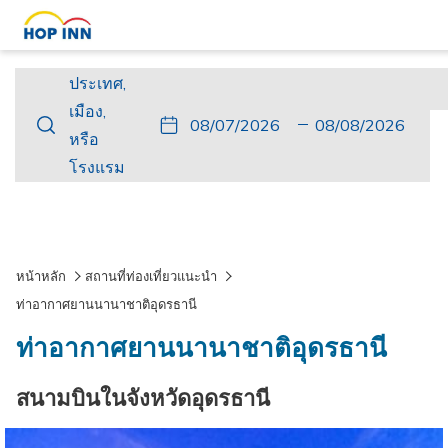
ประเทศ,
ประเทศ,
เมือง,
เมือง,
ปุ่ม
วัน
วัน
ปุ่ม
วัน
วัน
หรือ
หรือ
นี้
ที่
เช็ค
นี้
เดิน
เช็ค
โรงแรม
โรงแรม
จะ
เข้า
อิน
จะ
ทาง
เอา
เปิด
พัก
ที่
เปิด
กลับ
ท์
ปฏิทิน
เลือก
ปฏิทิน
ที่
เพื่อ
คือ
เพื่อ
เลือก
หน้าหลัก
สถานที่ท่องเที่ยวแนะนำ
ใช้
7.
ใช้
คือ
ท่าอากาศยานนานาชาติอุดรธานี
เลือก
สิงหาคม
เลือก
8.
ท่าอากาศยานนานาชาติอุดรธานี
วัน
2026.
วัน
สิงหาคม
ที่
ที่
2026.
สนามบินในจังหวัดอุดรธานี
เช็ค
เช็ค
อิน
เอา