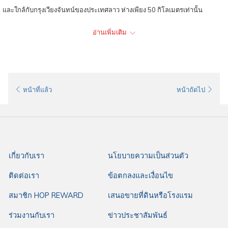
และใกล้กับกรุงเวียงจันทน์ของประเทศลาว ห่างเพียง 50 กิโลเมตรเท่านั้น
อ่านเพิ่มเติม
การเดินทางไปยังสนามบินอุดรธานี
การเดินทางไปยัง
ท่าอากาศยานนานาชาติอุดรธานี
สามารถเดินทางได้โดย
สะดวก ไม่ว่าจะเป็น
หน้าที่แล้ว
หน้าถัดไป
รถยนต์ส่วนตัว: ใช้เส้นทางถนนพรหมประกาย เพื่อเข้าสู่
สนามบิน
อุดรธานี
รถยนต์เช่า: มีบริการบริษัทรถเช่าภายในสนามบินอุดรธานี
รถตู้
เกี่ยวกับเรา
นโยบายความเป็นส่วนตัว
รถสองแถวสาย 15
ติดต่อเรา
ข้อตกลงและเงื่อนไข
รถสามล้อเครื่อง
รถแท็กซี่ (ป้ายเหลือง)
สมาชิก HOP REWARD
เสนอขายที่ดินหรือโรงแรม
ระยะเวลาการเดินทางจากตัวเมืองอุดรธานี จังหวัดอุดรธานี ใช้เวลาประมาณ
ร่วมงานกับเรา
ข่าวประชาสัมพันธ์
15-30 นาที ถึงสนามบินอุดรธานี