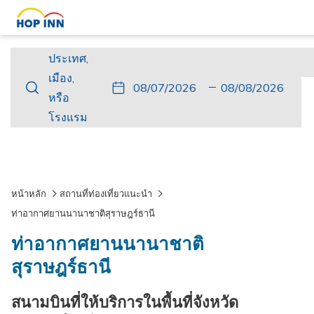
ประเทศ,
ประเทศ,
เมือง,
เมือง,
ปุ่ม
วัน
วัน
ปุ่ม
วัน
วัน
หรือ
หรือ
นี้
ที่
เช็ค
นี้
เดิน
เช็ค
โรงแรม
โรงแรม
จะ
เข้า
อิน
จะ
ทาง
เอา
เปิด
พัก
ที่
เปิด
กลับ
ท์
ปฏิทิน
เลือก
ปฏิทิน
ที่
เพื่อ
คือ
เพื่อ
เลือก
หน้าหลัก
สถานที่ท่องเที่ยวแนะนำ
ใช้
7.
ใช้
คือ
ท่าอากาศยานนานาชาติสุราษฎร์ธานี
เลือก
สิงหาคม
เลือก
8.
ท่าอากาศยานนานาชาติ
วัน
2026.
วัน
สิงหาคม
ที่
ที่
2026.
สุราษฎร์ธานี
เช็ค
เช็ค
สนามบินที่ให้บริการในพื้นที่จังหวัด
อิน
เอา