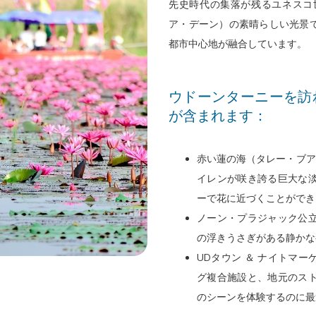
先史時代の集落が残るユネスコ
イ
8
ア
は
ア・デーン）の素晴らしい光景
ン
日
ウ
9
都市中心地が融合しています。
日
8
ト
日
を
月
日
8
ウドーンターニーを訪
選
2026.
を
月
が含まれます：
択
選
2026.
す
択
る
す
赤い蓮の海（タレー・ブア
カ
る
イレンが咲き誇る巨大な
レ
カ
ーで花に近づくことができ
ン
レ
ノーン・プラジャック公
ダ
ン
の浮きうさぎがある静かな
ー
ダ
UDタウン ＆ ナイトマ
が
ー
グ複合施設と、地元のス
開
が
のシーンを体験するのに最
き
開