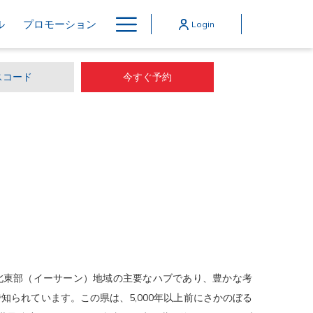
Hamburger
ル
プロモーション
Login
Menu
今すぐ予約
北東部（イーサーン）地域の主要なハブであり、豊かな考
知られています。この県は、5,000年以上前にさかのぼる