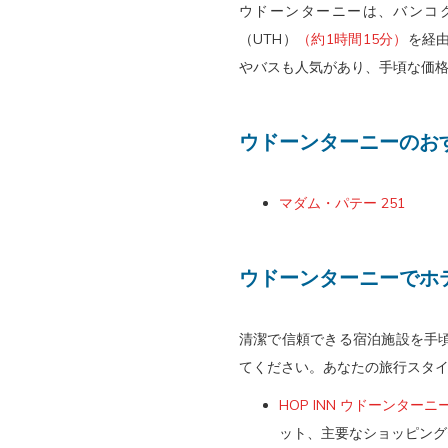
ウドーンターニーは、バンコ
ま
き
（UTH）
（約1時間15分）
を経
す。
ま
やバスも人気があり、手頃な価
す。
ウドーンターニーのお
マダム・パテー 251
ウドーンターニーでホ
清潔で信頼できる宿泊施設を手頃
てください。あなたの旅行スタ
HOP INN ウドーンターニ
ット、主要なショッピング