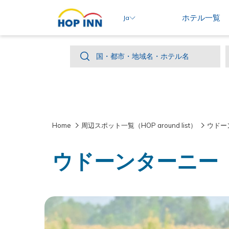
ホテル一覧
Ja
国・
国・都市・地域名・ホテル名
都
市・
地
域
Home
周辺スポット一覧（HOP around list）
ウドー
名・
ホ
ウドーンターニー
テ
ル
名