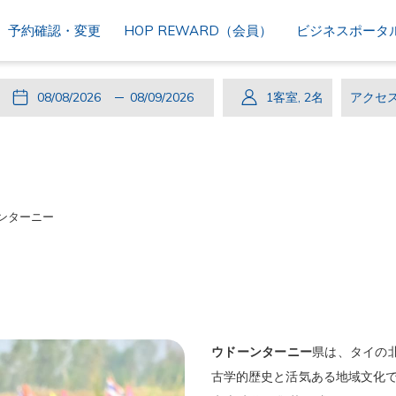
予約確認・変更
HOP REWARD（会員）
ビジネスポータ
こ
チ
選
こ
チ
選
1
客室
,
2
名
ア
の
ェ
択
の
ェ
択
ク
ボ
ッ
さ
ボ
ッ
さ
セ
タ
ク
れ
タ
ク
れ
ス
ン
イ
た
ン
ア
た
コ
ンターニー
を
ン
チ
を
ウ
チ
ー
押
ェ
押
ト
ャ
ド
す
ッ
す
ッ
と
ク
と
ク
チ
イ
チ
ア
ェ
ン
ェ
ウ
ウドーンターニー
県は、タイの
ッ
日
ッ
ト
古学的歴史と活気ある地域文化で
ク
は
ク
日