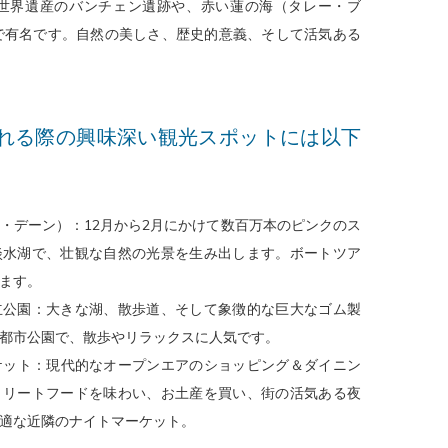
世界遺産のバンチェン遺跡や、赤い蓮の海（タレー・ブ
で有名です。自然の美しさ、歴史的意義、そして活気ある
れる際の興味深い観光スポットには以下
・デーン）：12月から2月にかけて数百万本のピンクのス
淡水湖で、壮観な自然の光景を生み出します。ボートツア
ます。
立公園：大きな湖、散歩道、そして象徴的な巨大なゴム製
都市公園で、散歩やリラックスに人気です。
ーケット：現代的なオープンエアのショッピング＆ダイニン
トリートフードを味わい、お土産を買い、街の活気ある夜
適な近隣のナイトマーケット。