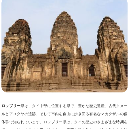
ッ
日
ッ
ト
ク
は
ク
日
イ
8
ア
は
ン
日
ウ
9
日
8
ト
日
を
月
日
8
選
2026.
を
月
択
選
2026.
す
択
る
す
カ
る
レ
カ
ン
レ
ロッブリー
県は、タイ中部に位置する県で、豊かな歴史遺産、古代クメー
ダ
ン
ルとアユタヤの遺跡、そして市内を自由に歩き回る有名なマカクザルの個
ー
ダ
体群で知られています。ロッブリー県は、タイの歴史のさまざまな時期を
が
ー