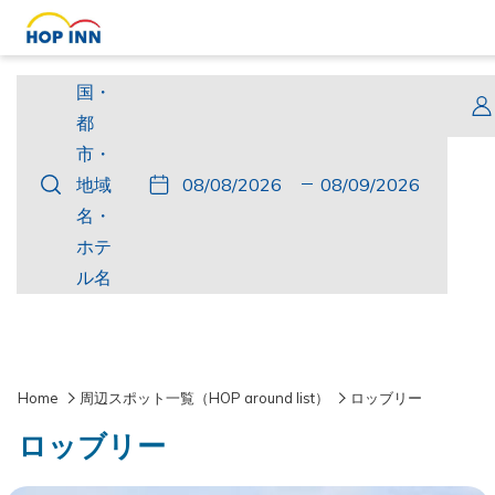
国・
国・
都
都
市・
市・
こ
チ
選
こ
チ
選
地
地域
の
ェ
択
の
ェ
択
域
名・
ボ
ッ
さ
ボ
ッ
さ
名・
ホテ
タ
ク
れ
タ
ク
れ
ホ
ル名
ン
イ
た
ン
ア
た
テ
を
ン
チ
を
ウ
チ
ル
押
ェ
押
ト
ャ
名
す
ッ
す
ッ
Home
周辺スポット一覧（HOP around list）
ロッブリー
と
ク
と
ク
ロッブリー
チ
イ
チ
ア
ェ
ン
ェ
ウ