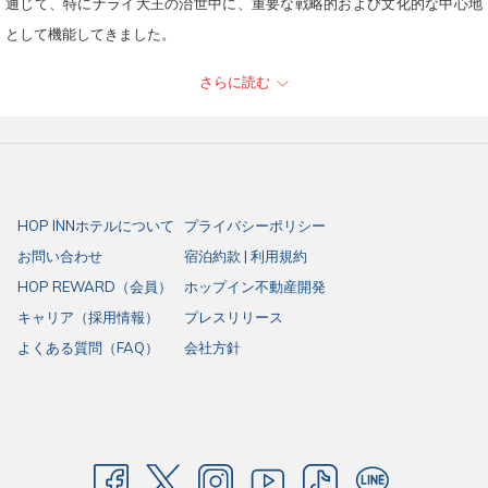
通じて、特にナライ大王の治世中に、重要な戦略的および文化的な中心地
開
が
として機能してきました。
き
開
さらに読む
ま
き
ロッブリーを訪れる際の興味深い観光スポットには
す。
ま
以下が含まれます：
す。
プラ・プラン・サムヨット
：三つのプラン（塔）を特徴とする象徴
的なクメール様式の寺院で、市内の有名なザルの多くが生息してい
HOP INNホテルについて
プライバシーポリシー
ます。訪問者が観察し、彼らと交流する人気のスポットです。
お問い合わせ
宿泊約款 | 利用規約
ワット・プラ・シー・ラッタナ・マハータート：ドヴァーラヴァー
HOP REWARD（会員）
ホップイン不動産開発
ティーからアユタヤ時代のさまざまな建築様式を示す、大規模な中
キャリア（採用情報）
プレスリリース
央プランとさまざまな遺跡を持つ広大な歴史的な寺院複合体。
よくある質問（FAQ）
会社方針
ナライ王宮（プラ・ナライ・ラッチャニウェート）：タイとヨーロ
ッパの建築様式を組み合わせたナライ王によって建てられた壮大な
王宮。現在はソムデット・プラ・ナライ国立博物館を収容していま
す。