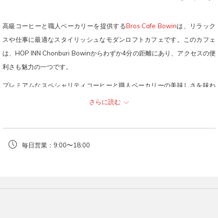
Previous
control
on
開
が
buttons
the
き
開
高級コーヒーと職人ベーカリーを提供する
Bros Cafe Bowin
は、リラック
following
ま
き
スや仕事に最適なスタイリッシュなモダンロフトカフェです。このカフェ
links
す。
ま
は、HOP INN Chonburi Bowinからわずか4分の距離にあり、アクセスの便
will
す。
利さも魅力の一つです。
update
プレミアムなスペシャリティコーヒーと職人ベーカリーの美味しさを味わ
the
うために、Bros Cafe Bowinを訪れてみてはいかがでしょうか。このカフ
さらに読む
content
ェは、ゆったりとくつろいだり、集中して仕事をしたりするのに最適なス
above
タイリッシュな空間を提供しています。また、
HOP INN Chonburi Bowin
からわずか4分の場所にあるので、宿泊先から気軽に足を運ぶことができま
毎日営業：9:00〜18:00
す。
Bros Cafe Bowinでは、スペシャリティコーヒーとトレンディでモダンな
雰囲気を存分に体験することができます。仕事に集中したい時や、ゆっく
りとくつろぎたい時、どちらにも理想的な場所です。HOP INN Chonburi
Bowinからわずか1.5kmの距離にあり、車や徒歩でも簡単にアクセスでき