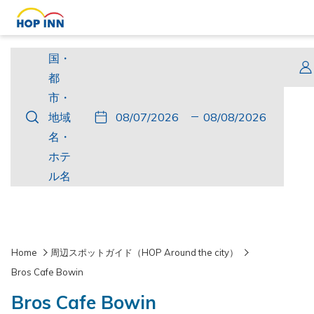
国・
国・
都
都
市・
市・
こ
チ
選
こ
チ
選
地
地域
の
ェ
択
の
ェ
択
域
名・
ボ
ッ
さ
ボ
ッ
さ
名・
ホテ
タ
ク
れ
タ
ク
れ
ホ
ル名
ン
イ
た
ン
ア
た
テ
を
ン
チ
を
ウ
チ
ル
押
ェ
押
ト
ャ
名
す
ッ
す
ッ
Home
周辺スポットガイド（HOP Around the city）
と
ク
と
ク
Bros Cafe Bowin
チ
イ
チ
ア
Bros Cafe Bowin
ェ
ン
ェ
ウ