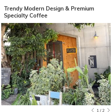
ッ
日
ッ
ト
Trendy Modern Design & Premium
ク
は
ク
日
Specialty Coffee
イ
7
ア
は
ン
日
ウ
8
日
8
ト
日
を
月
日
8
選
2026.
を
月
択
選
2026.
す
択
る
す
カ
る
レ
カ
ン
レ
ダ
ン
ー
ダ
Slideshow
Clicking
1
/
2
が
ー