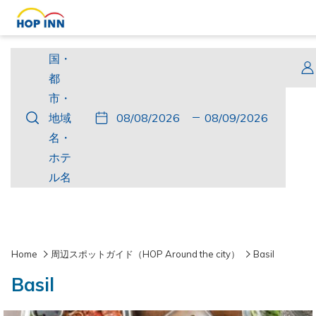
国・
国・
都
都
市・
市・
こ
チ
選
こ
チ
選
地
地域
の
ェ
択
の
ェ
択
域
名・
ボ
ッ
さ
ボ
ッ
さ
名・
ホテ
タ
ク
れ
タ
ク
れ
ホ
ル名
ン
イ
た
ン
ア
た
テ
を
ン
チ
を
ウ
チ
ル
押
ェ
押
ト
ャ
名
す
ッ
す
ッ
Home
周辺スポットガイド（HOP Around the city）
Basil
と
ク
と
ク
Basil
チ
イ
チ
ア
ェ
ン
ェ
ウ