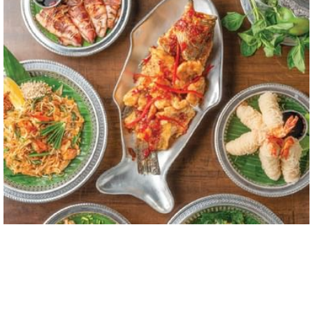
ッ
日
ッ
ト
ク
は
ク
日
イ
8
ア
は
ン
日
ウ
9
日
8
ト
日
を
月
日
8
選
2026.
を
月
択
選
2026.
す
択
る
す
カ
る
レ
カ
ン
レ
ダ
ン
ー
ダ
が
ー