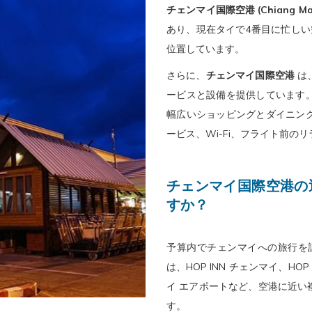
チェンマイ国際空港 (Chiang Mai In
イ
8
ア
は
あり、現在タイで4番目に忙しい
ン
日
ウ
9
位置しています。
日
8
ト
日
を
月
日
8
さらに、
チェンマイ国際空港
は
選
2026.
を
月
ービスと設備を提供しています
択
選
2026.
幅広いショッピングとダイニン
す
択
ービス、Wi-Fi、フライト前
る
す
カ
る
チェンマイ国際空港の
レ
カ
すか？
ン
レ
ダ
ン
予算内でチェンマイへの旅行を計
ー
ダ
は、HOP INN チェンマイ、HOP
が
ー
イ エアポートなど、空港に近い
開
が
す。
き
開