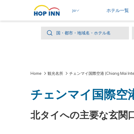
ホテル一覧
Ja
国・
国・都市・地域名・ホテル名
都
市・
地
域
Home
観光名所
チェンマイ国際空港 (Chiang Mai Interna
名・
ホ
チェンマイ国際空港 (Chi
テ
ル
名
北タイへの主要な玄関