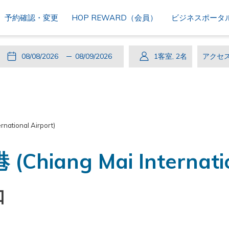
予約確認・変更
HOP REWARD（会員）
ビジネスポータ
こ
チ
選
こ
チ
選
1
客室
,
2
名
ア
の
ェ
択
の
ェ
択
ク
ボ
ッ
さ
ボ
ッ
さ
セ
タ
ク
れ
タ
ク
れ
ス
ン
イ
た
ン
ア
た
コ
tional Airport)
を
ン
チ
を
ウ
チ
ー
押
ェ
押
ト
ャ
ド
ang Mai Internation
す
ッ
す
ッ
と
ク
と
ク
チ
イ
チ
ア
口
ェ
ン
ェ
ウ
ッ
日
ッ
ト
ク
は
ク
日