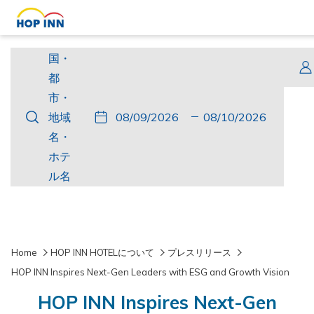
国・
国・
都
都
市・
市・
こ
チ
選
こ
チ
選
地
地域
の
ェ
択
の
ェ
択
域
名・
ボ
ッ
さ
ボ
ッ
さ
名・
ホテ
タ
ク
れ
タ
ク
れ
ホ
ル名
ン
イ
た
ン
ア
た
テ
を
ン
チ
を
ウ
チ
ル
押
ェ
押
ト
ャ
名
す
ッ
す
ッ
Home
HOP INN HOTELについて
プレスリリース
と
ク
と
ク
HOP INN Inspires Next-Gen Leaders with ESG and Growth Vision
チ
イ
チ
ア
HOP INN Inspires Next-Gen
ェ
ン
ェ
ウ