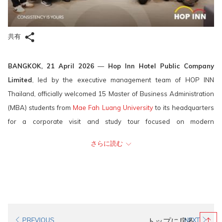
開
が
き
開
共有
ま
き
す。
ま
す。
BANGKOK, 21 April 2026
—
Hop Inn Hotel Public Company
Limited
, led by the executive management team of HOP INN
Thailand, officially welcomed 15 Master of Business Administration
(MBA) students from
Mae Fah Luang University
to its headquarters
for a corporate visit and study tour focused on modern
organizational management.
さらに読む
During this educational visit, the executives of HOP INN Hotel
shared valuable insights and firsthand experiences from the
hospitality industry to broaden the perspectives of the next
generation of business leaders. The keynote sessions covered key
operational aspects, including:
PREVIOUS
NEXT
トップに戻る