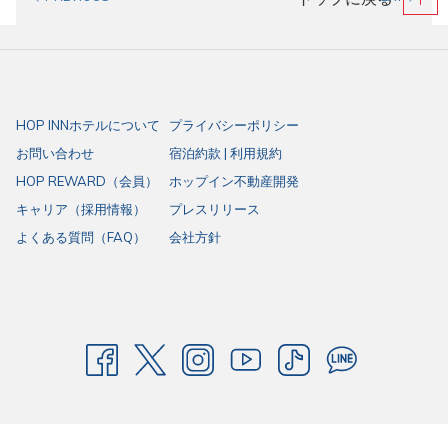
Brand Growth Journey
: Decoding the brand's success and
its journey to becoming a widely recognized international
brand.
Expansion Strategy
: Strategic insights into business driving
forces and geographical positioning to effectively reach
HOP INNホテルについて
プライバシーポリシー
target markets.
お問い合わせ
宿泊約款 | 利用規約
Service Excellence
: The behind-the-scenes framework for
HOP REWARD（会員）
ホップイン不動産開発
maintaining consistent service quality across all properties.
キャリア（採用情報）
プレスリリース
Vision for Sustainable Growth
: Driving the organization
よくある質問（FAQ）
会社方針
forward with resilience and strength amidst a rapidly
changing business landscape.
Integrating ESG Concepts into Practical
Operations
A key highlight of the event was the discussion on ESG