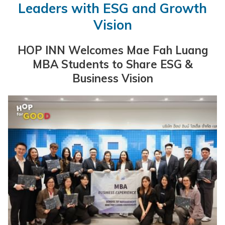
Leaders with ESG and Growth
ッ
日
ッ
ト
Vision
ク
は
ク
日
イ
9
ア
は
HOP INN Welcomes Mae Fah Luang
ン
日
ウ
10
MBA Students to Share ESG &
日
8
ト
日
Business Vision
を
月
日
8
選
2026.
を
月
択
選
2026.
す
択
る
す
カ
る
レ
カ
ン
レ
ダ
ン
ー
ダ
が
ー