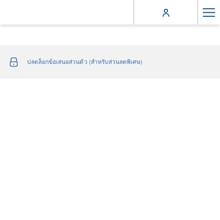
Ha
Me
ปลดล็อกข้อเสนอส่วนตัว (สำหรับส่วนลดพิเศษ)