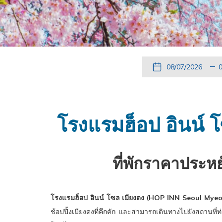
ปุ่ม
วัน
วัน
ป
นี้
ที่
เช็ค
นี
จะ
เข้า
อิน
จ
เปิด
พัก
ที่
เ
โรงแรมฮ็อป อินน์
ปฏิทิน
เลือก
ป
เพื่อ
คือ
เ
ใช้
7.
ใ
ที่พักราคาประ
เลือก
สิงหาคม
เ
วัน
2026.
ว
ที่
ที
โรงแรมฮ็อป อินน์ โซล เมียงดง (HOP INN Seoul My
เช็ค
เ
ช้อปปิ้งเมียงดงที่คึกคัก และสามารถเดินทางไปยังสถานที่ท่อ
อิน
เ