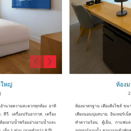
งใหญ่
ห้องม
่
2
่งอำนวยความสะดวกทุกห้อง อาทิ
ห้องมาตรฐาน เตียงคิงไซส์ ขนา
ทีวี, เครื่องปรับอากาศ, เครื่อง
เตียงนอนนุ่มสบาย, อินเทอร์เน็ต
้องอาบน้ำพร้อมอ่างอาบน้ำและ
ทำความร้อน, ตู้เย็น, กาแฟแ
 เด็ก 1 ท่าน (อายุต่ำกว่า 8 ปี)
อุปกรณ์อาบน้ำ สามารถเข้าพักสูงสุ