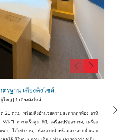
าตรฐาน เตียงคิงไซส์
 ผู้ใหญ่
|
1 เตียงคิงไซส์
หน้าถัดไป
ด 21 ตร.ม. พร้อมสิ่งอำนวยความสะดวกทุกห้อง อาทิ
ห้องดีลักซ
 Wi-Fi ความเร็วสูง, ทีวี, เครื่องปรับอากาศ, เครื่อง
นุ่มสบาย, 
ละชา, โต๊ะทำงาน, ห้องอาบน้ำพร้อมอ่างอาบน้ำและ
ร้อน, ตู้เ
ดได้ ผู้ใหญ่ 2 ท่าน, เด็ก 1 ท่าน (อายุต่ำกว่า 8 ปี)
น้ำ สามารถเข