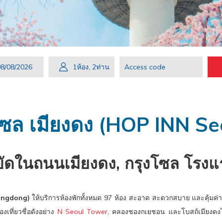
ุ่ม
วัน
วัน
1
ห้อง
,
2
ท่าน
Access
้
เดิน
เช็ค
code
ะ
ทาง
เอา
ปิด
กลับ
ท์
 โซล เมียงดง (HOP INN 
ฏิทิน
ที่
พื่อ
เลือก
ช้
คือ
หยัดในถนนเมียงดง, กรุงโซล โรง
ลือก
8.
ัน
สิงหาคม
่
2026.
eongdong)
ให้บริการห้องพักทั้งหมด 97 ห้อง สะอาด สะดวกสบาย และคุ้มค่
ช็ค
งเที่ยวชื่อดังอย่าง
N Seoul Tower
, คลองชองกเยชอน และโบสถ์เมียงดงไ
อา