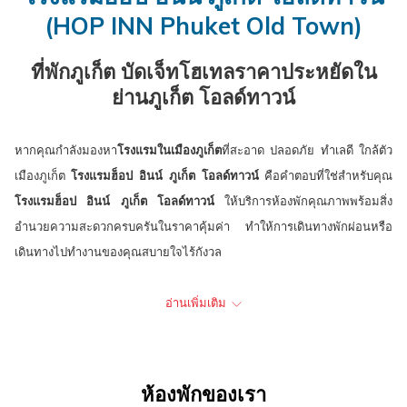
ปฏิทิน
เลือก
ปฏิทิน
ที่
will
(HOP INN Phuket Old Town)
เพื่อ
คือ
เพื่อ
เลือก
update
ใช้
8.
ใช้
คือ
the
ที่พักภูเก็ต บัดเจ็ทโฮเทลราคาประหยัดใน
เลือก
สิงหาคม
เลือก
9.
content
ย่านภูเก็ต โอลด์ทาวน์
วัน
2026.
วัน
สิงหาคม
above
ที่
ที่
2026.
หากคุณกำลังมองหา
โรงแรมในเมืองภูเก็ต
ที่สะอาด ปลอดภัย ทำเลดี ใกล้ตัว
เช็ค
เช็ค
เมืองภูเก็ต
โรงแรมฮ็อป อินน์ ภูเก็ต โอลด์ทาวน์
คือคำตอบที่ใช่สำหรับคุณ
อิน
เอา
โรงแรมฮ็อป อินน์ ภูเก็ต โอลด์ทาวน์
ให้บริการห้องพักคุณภาพพร้อมสิ่ง
ท์
อำนวยความสะดวกครบครันในราคาคุ้มค่า ทำให้การเดินทางพักผ่อนหรือ
เดินทางไปทำงานของคุณสบายใจไร้กังวล
โรงแรมฮ็อป อินน์ ภูเก็ต โอลด์ทาวน์
มีห้องพักทั้งหมด 79 ห้อง พร้อมสิ่ง
อ่านเพิ่มเติม
อำนวยความสะดวกมาตรฐาน อาทิ เตียงนอนนุ่มสบาย แอร์ ทีวี ตู้เย็น ห้องน้ำ
ในตัวพร้อมเครื่องทำน้ำอุ่น และระบบความปลอดภัยด้วยคีย์การ์ด กล้อง
วงจรปิดทั่วบริเวณ ให้คุณพักผ่อนได้อย่างอุ่นใจ นอกจากนี้ เรายังมีบริการ
เครื่องดื่มยามเช้า ทั้งกาแฟร้อน, ช็อกโกแลตร้อนสำหรับผู้เข้าพักในช่วงเช้า
ห้องพักของเรา