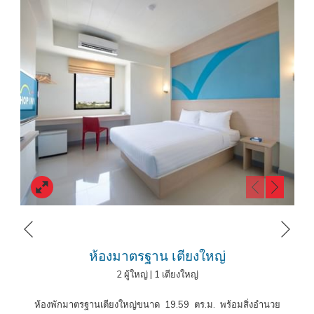
ก่อนออกเดินทางในจังหวัดภูเก็ต
โรงแรมฮ็อป อินน์ ภูเก็ต โอลด์ทาวน์
เดินทางสะดวก ใกล้สถานที่สำคัญใน
ภูเก็ต ไม่ว่าจะเป็น
ภูเก็ต โอลด์ทาวน์ ย่านเมืองเก่าภูเก็ต
,
เซ็นทรัล ภูเก็ต
เฟสติวัล
, จุดชมวิวเขารัง และอีกมากมาย ทำให้คุณสามารถเดินทางไปยัง
สถานที่ต่างๆ ในเมืองภูเก็ตได้อย่างสะดวกสบาย รวมถึงการเดินทางจากที่พัก
ไปยัง
ท่าอากาศยานนานาชาติภูเก็ต (สนามบินภูเก็ต)
โดยใช้เวลาเดินทาง
45 นาทีเท่านั้น
โรงแรมฮ็อป อินน์ ภูเก็ต โอลด์ทาวน์
สามารถจองง่ายผ่านเว็บไซต์,
LINE
Reservation
,
Facebook Reservation
พร้อมสิทธิพิเศษเพิ่มเติมสำหรับ
สมาชิก
HOP REWARD
ยิ่งได้สิทธิประโยชน์เพิ่มมากขึ้น สมัครฟรี ไม่มีค่า
ธรรมเนียม
หน้าถัดไป
หน้าที่แล้ว
ห้องมาตรฐาน เตียงใหญ่
โรงแรมราคาประหยัดในภูเก็ต โรงแรมใกล้ภูเก็ต โอ
2 ผู้ใหญ่
|
1 เตียงใหญ่
ลด์ทาวน์
ห้องพักมาตรฐานเตียงใหญ่ขนาด 19.59 ตร.ม. พร้อมสิ่งอำนวย