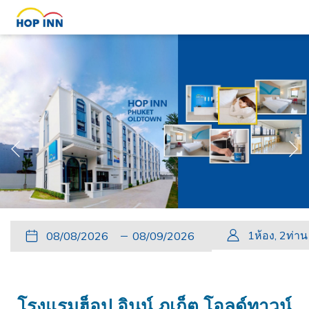
หน้
หน้าที่แล้ว
Slideshow
Clicking
ปุ่ม
วัน
วัน
ปุ่ม
วัน
วัน
1
ห้อง
,
2
ท่าน
control
on
นี้
ที่
เช็ค
นี้
เดิน
เช็ค
buttons
the
จะ
เข้า
อิน
จะ
ทาง
เอา
following
เปิด
พัก
ที่
เปิด
กลับ
ท์
links
โรงแรมฮ็อป อินน์ ภูเก็ต โอลด์ทาวน์