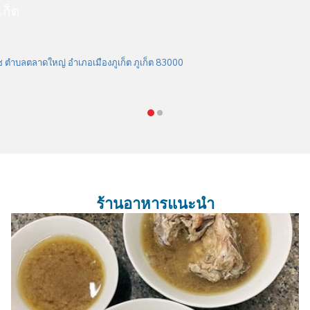
เก็ต
ช ตำบลตลาดใหญ่ อำเภอเมืองภูเก็ต ภูเก็ต 83000
ร้านอาหารแนะนำ