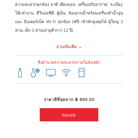
ไม่ว่าจะเดินทางมาเที่ยว เดินทางไปทำงาน หรือเดินทางติดต่อธุรกิจ
โรงแรม
ความสะดวกทุกห้อง อาทิ เตียงนอน, เครื่องปรับอากาศ, ระเบียง,
ฮ็อป อินน์ ภูเก็ต โอลด์ทาวน์
อีกหนึ่งทางเลือกที่ดีที่สุด สำหรับผู้มองหา
โต๊ะทำงาน, ทีวีแอลซีดี, ตู้เย็น, ห้องอาบน้ำพร้อมเครื่องทำน้ำอุ่น
โรงแรมราคาประหยัดในเมือง
ภูเก็ต ที่คุ้มค่า สะดวก และได้มาตรฐานระดับ
และ อินเตอร์เน็ต Wi-Fi ทุกห้อง (ฟรี) เข้าพักสูงสุดได้ ผู้ใหญ่ 2
เอเชียแปซิฟิก มาสัมผัสประสบการณ์การเข้าพักโรงแรมฮ็อป อินน์ เครือข่าย
ท่าน, เด็ก 1 ท่าน(อายุต่ำกว่า 12 ปี)
โรงแรมราคาประหยัดที่ครอบคลุมทั่วไทย คงความเป็นมาตรฐานอย่าง
สม่ำเสมอ ภายใต้เป้าหมายของการเป็น “โรงแรมราคาประหยัดที่ดีที่สุดใน
อ่านเพิ่มเติม
เอเชียแปซิฟิก”
สิ่งอำนวยความสะดวกภายในห้องพัก
พิกัดโรงแรมฮ็อป อินน์ ภูเก็ต โอลด์ทาวน์
102/11 ถนนปฏิพัทธิ์ ตำบลตลาดเหนือ อำเภอเมืองภูเก็ต จังหวัดภูเก็ต
83000
ราคาดีที่สุดจาก
฿ 880.00
โทร: +66(0) 2080 2222
จองเลย 
E-mail:
callcenter@hopinnhotel.com