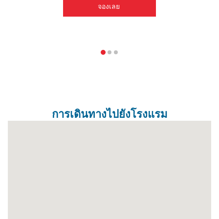
จองเลย 
โทร: +66(0) 2080 2222
E-mail:
callcenter@hopinnhotel.com
การเดินทางไปยังโรงแรม