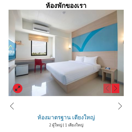
เครื่องดื่มยามเช้า ทั้งกาแฟร้อน, ช็อกโกแลตร้อนสำหรับผู้เข้าพักในช่วงเช้า
ห้องพักของเรา
ก่อนออกเดินทางในจังหวัดลำปาง
โรงแรมฮ็อป อินน์ ลำปาง ซิตี้ เซ็นเตอร์
เดินทางสะดวก ใกล้สถานที่สำคัญใน
ลำปาง ไม่ว่าจะเป็น
กาดกองต้า ถนนคนเดินลำปาง
, วัดศรีชุม ลำปาง, วัดศาสน
โชติการาม (วัดป่าฝาง), วัดศรีรองเมือง ลำปาง, วัดชัยมงคล มณฑปหลวงพ่อ
เกษม เขมโก หอปูมละกอน,
พิพิธภัณฑ์เซรามิคธนบดี
, เทสโก้โลตัส ลำปาง,
บิ๊กซี ลำปาง, แม็คโคร ลำปาง,
เซ็นทรัลพลาซ่า ลำปาง
, สถานีรถไฟนคร
ลำปาง, สถานีขนส่งลำปาง,
ท่าอากาศยานลำปาง (สนามบินลำปาง)
และอีก
มากมาย ทำให้คุณสามารถเดินทางไปยังสถานที่ต่างๆ ในเมืองลำปางได้อย่าง
สะดวกสบาย โดยเฉพาะการเดินทางจากที่พักไปยังสนามบินลำปางใช้เวลา
เดินทางเพียง 10 นาทีเท่านั้น
โรงแรมฮ็อป อินน์ ลำปาง ซิตี้ เซ็นเตอร์
สามารถจองง่ายผ่านเว็บไซต์,
LINE
หน้าถัดไป
Reservation
,
Facebook Reservation
พร้อมสิทธิพิเศษเพิ่มเติมสำหรับ
หน้าที่แล้ว
ห้องมาตรฐาน เตียงใหญ่
สมาชิก
HOP REWARD
ยิ่งได้สิทธิประโยชน์เพิ่มมากขึ้น สมัครฟรี ไม่มีค่า
ธรรมเนียม
2 ผู้ใหญ่
|
1 เตียงใหญ่