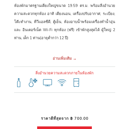
ห้องพักมาตรฐานเตียงใหญ่ขนาด 19.59 ตร.ม. พร้อมสิ่งอำนวย
โรงแรมลำปาง ที่พักในเมืองราคาประหยัดใกล้
ความสะดวกทุกห้อง อาทิ เตียงนอน, เครื่องปรับอากาศ, ระเบียง,
สนามบินลำปาง
โต๊ะทำงาน, ทีวีแอลซีดี, ตู้เย็น, ห้องอาบน้ำพร้อมเครื่องทำน้ำอุ่น
และ อินเตอร์เน็ต Wi-Fi ทุกห้อง (ฟรี) เข้าพักสูงสุดได้ ผู้ใหญ่ 2
ไม่ว่าจะเดินทางมาเที่ยว เดินทางไปทำงาน หรือเดินทางติดต่อธุรกิจ
โรงแรม
ท่าน, เด็ก 1 ท่าน(อายุต่ำกว่า 12 ปี)
ฮ็อป อินน์ ลำปาง
ซิตี้ เซ็นเตอร์
อีกหนึ่งทางเลือกที่ดีที่สุด สำหรับผู้มองหา
โรงแรมราคาประหยัดในเมืองลำปาง
ที่คุ้มค่า สะดวก และได้มาตรฐานระดับ
อ่านเพิ่มเติม
เอเชียแปซิฟิก มาสัมผัสประสบการณ์การเข้าพักโรงแรมฮ็อป อินน์ เครือข่าย
โรงแรมราคาประหยัดที่ครอบคลุมทั่วไทย คงความเป็นมาตรฐานอย่าง
สิ่งอำนวยความสะดวกภายในห้องพัก
สม่ำเสมอ ภายใต้เป้าหมายของการเป็น “โรงแรมราคาประหยัดที่ดีที่สุดใน
เอเชียแปซิฟิก”
พิกัดโรงแรมฮ็อป อินน์ ลำปาง ซิตี้ เซ็นเตอร์
101/22 ถนนจันทร์สุรินทร์ ตำบลสบตุ๋ย อำเภอเมืองลำปาง จังหวัดลำปาง
ราคาดีที่สุดจาก
฿ 700.00
52100