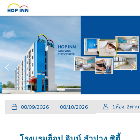
หน้
หน้าที่แล้ว
Slideshow
Clicking
ปุ่ม
วัน
วัน
ปุ่ม
วัน
วัน
1
ห้อง
,
2
ท่าน
control
on
นี้
ที่
เช็ค
นี้
เดิน
เช็ค
buttons
the
จะ
เข้า
อิน
จะ
ทาง
เอา
following
เปิด
พัก
ที่
เปิด
กลับ
ท์
links
โรงแรมฮ็อป อินน์ ลำปาง ซิตี้