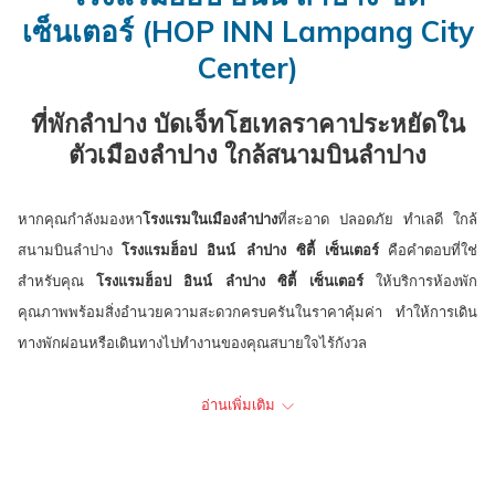
ปฏิทิน
เลือก
ปฏิทิน
ที่
will
เซ็นเตอร์ (HOP INN Lampang City
เพื่อ
คือ
เพื่อ
เลือก
update
Center)
ใช้
9.
ใช้
คือ
the
เลือก
สิงหาคม
เลือก
10.
content
ที่พักลำปาง บัดเจ็ทโฮเทลราคาประหยัดใน
วัน
2026.
วัน
สิงหาคม
above
ตัวเมืองลำปาง ใกล้สนามบินลำปาง
ที่
ที่
2026.
เช็ค
เช็ค
อิน
เอา
หากคุณกำลังมองหา
โรงแรมในเมืองลำปาง
ที่สะอาด ปลอดภัย ทำเลดี ใกล้
ท์
สนามบินลำปาง
โรงแรมฮ็อป อินน์ ลำปาง ซิตี้ เซ็นเตอร์
คือคำตอบที่ใช่
สำหรับคุณ
โรงแรมฮ็อป อินน์ ลำปาง ซิตี้ เซ็นเตอร์
ให้บริการห้องพัก
คุณภาพพร้อมสิ่งอำนวยความสะดวกครบครันในราคาคุ้มค่า ทำให้การเดิน
ทางพักผ่อนหรือเดินทางไปทำงานของคุณสบายใจไร้กังวล
โรงแรมฮ็อป อินน์ ลำปาง ซิตี้ เซ็นเตอร์
มีห้องพักทั้งหมด 79 ห้อง พร้อมสิ่ง
อ่านเพิ่มเติม
อำนวยความสะดวกมาตรฐาน อาทิ เตียงนอนนุ่มสบาย แอร์ ทีวี ตู้เย็น ห้องน้ำ
ในตัวพร้อมเครื่องทำน้ำอุ่น และระบบความปลอดภัยด้วยคีย์การ์ด กล้อง
วงจรปิดทั่วบริเวณ ให้คุณพักผ่อนได้อย่างอุ่นใจ นอกจากนี้ เรายังมีบริการ