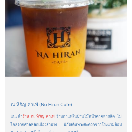
ณ หิรัญ คาเฟ่ (Na Hiran Cafe)
แนะนำ
ร้าน ณ หิรัญ คาเฟ่
ร้านกาแฟในบ้านไม้หน้าตาคลาสสิค ไม่
ไกลจากศาลหลักเมืองลำปาง พิกัดเดินทางสะดวกจากโรงแรมฮ็อป