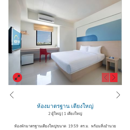
ทางในจังหวัดกระบี่ สำหรับกลุ่มเพื่อนหรือครอบครัว เรามีห้อง
HOP Plus
(Triple Room)
ห้องพักที่กว้างขวาง สามารถเข้าพักได้สูงสุดผู้ใหญ่ 3 ท่าน
มาพร้อมเดย์เบด ชุดกาแฟ/ชา กาต้มน้ำ ไดร์เป่าผม และชุดแปรงสีฟันให้
บริการอีกด้วย
โรงแรมฮ็อป อินน์ กระบี่ อาคาร A
เดินทางสะดวก ใกล้สถานที่สำคัญใน
กระบี่ ไม่ว่าจะเป็นวัดแก้วโกรวาราม, โวค ช็อปปิ้ง เซ็นเตอร์, ท่าเรือสวนเจ้า
ฟ้า และอีกมากมาย ทำให้คุณสามารถเดินทางไปยังสถานที่ต่างๆ ในเมือง
กระบี่ได้อย่างสะดวกสบาย รวมถึงการเดินทางจากที่พักไปยัง
ท่าอากาศยาน
นานาชาติกระบี่
โดยใช้เวลาเดินทาง 30 นาทีเท่านั้น
โรงแรมฮ็อป อินน์ กระบี่ อาคาร A
สามารถจองง่ายผ่านเว็บไซต์,
LINE
Reservation
,
Facebook Reservation
พร้อมสิทธิพิเศษเพิ่มเติมสำหรับ
หน้าถัดไป
สมาชิก
HOP REWARD
ยิ่งได้สิทธิประโยชน์เพิ่มมากขึ้น สมัครฟรี ไม่มีค่า
หน้าที่แล้ว
ห้องมาตรฐาน เตียงใหญ่
ธรรมเนียม
2 ผู้ใหญ่
|
1 เตียงใหญ่
จองโรงแรมกระบี่ ที่พักกระบี่ในเมืองราคาประหยัด
ห้องพักมาตรฐานเตียงใหญ่ขนาด 19.59 ตร.ม. พร้อมสิ่งอำนวย