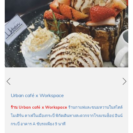
หน้าถัดไป
หน้าที่แล้ว
Urban café x Workspace
ร้าน Urban café x Workspace
ร้านกาแฟและขนมหวานในสไตล์
โมเดิร์น คาเฟ่ในเมืองกระบี่ พิกัดเดินทางสะดวกจากโรงแรมฮ็อป อินน์
กระบี่ อาคาร A ขับรถเพียง 9 นาที