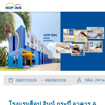
หน้
หน้าที่แล้ว
Slideshow
Clicking
ปุ่ม
วัน
วัน
ปุ่ม
วัน
วัน
1
ห้อง
,
2
ท่าน
control
on
นี้
ที่
เช็ค
นี้
เดิน
เช็ค
buttons
the
จะ
เข้า
อิน
จะ
ทาง
เอา
following
เปิด
พัก
ที่
เปิด
กลับ
ท์
links
โรงแรมฮ็อป อินน์ กระบี่ อาคาร A