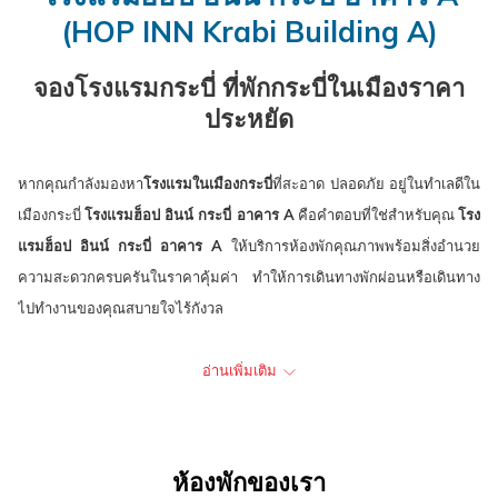
ปฏิทิน
เลือก
ปฏิทิน
ที่
will
(HOP INN Krabi Building A)
เพื่อ
คือ
เพื่อ
เลือก
update
ใช้
7.
ใช้
คือ
the
จองโรงแรมกระบี่ ที่พักกระบี่ในเมืองราคา
เลือก
สิงหาคม
เลือก
8.
content
ประหยัด
วัน
2026.
วัน
สิงหาคม
above
ที่
ที่
2026.
หากคุณกำลังมองหา
โรงแรมในเมืองกระบี่
ที่สะอาด ปลอดภัย อยู่ในทำเลดีใน
เช็ค
เช็ค
เมืองกระบี่
โรงแรมฮ็อป อินน์ กระบี่ อาคาร A
คือคำตอบที่ใช่สำหรับคุณ
โรง
อิน
เอา
แรมฮ็อป อินน์ กระบี่ อาคาร A
ให้บริการห้องพักคุณภาพพร้อมสิ่งอำนวย
ท์
ความสะดวกครบครันในราคาคุ้มค่า ทำให้การเดินทางพักผ่อนหรือเดินทาง
ไปทำงานของคุณสบายใจไร้กังวล
โรงแรมฮ็อป อินน์ กระบี่ อาคาร A
มีห้องพักทั้งหมด 75 ห้อง พร้อมสิ่งอำนวย
อ่านเพิ่มเติม
ความสะดวกมาตรฐาน อาทิ เตียงนอนนุ่มสบาย แอร์ ทีวี ตู้เย็น ห้องน้ำในตัว
พร้อมเครื่องทำน้ำอุ่น และระบบความปลอดภัยด้วยคีย์การ์ด กล้องวงจรปิดทั่ว
บริเวณ ให้คุณพักผ่อนได้อย่างอุ่นใจ นอกจากนี้ เรายังมีบริการเครื่องดื่มยาม
เช้า ทั้งกาแฟร้อน, ช็อกโกแลตร้อนสำหรับผู้เข้าพักในช่วงเช้าก่อนออกเดิน
ห้องพักของเรา