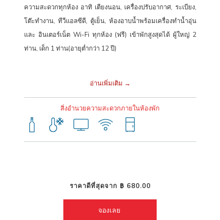
ที่พักใกล้
สนามบินกระบี่
ความสะดวกทุกห้อง อาทิ เตียงนอน, เครื่องปรับอากาศ, ระเบียง,
โต๊ะทำงาน, ทีวีแอลซีดี, ตู้เย็น, ห้องอาบน้ำพร้อมเครื่องทำน้ำอุ่น
ไม่ว่าจะเดินทางมาเที่ยว เดินทางไปทำงาน หรือเดินทางติดต่อธุรกิจ
โรงแรม
และ อินเตอร์เน็ต Wi-Fi ทุกห้อง (ฟรี) เข้าพักสูงสุดได้ ผู้ใหญ่ 2
ฮ็อป อินน์ กระบี่ อาคาร A
อีกหนึ่งทางเลือกที่ดีที่สุด สำหรับผู้มองหา
โรงแรม
ท่าน, เด็ก 1 ท่าน(อายุต่ำกว่า 12 ปี)
ราคาประหยัดในเมืองกระบี่
ที่คุ้มค่า สะดวก และได้มาตรฐานระดับเอเชีย
แปซิฟิก มาสัมผัสประสบการณ์การเข้าพักโรงแรมฮ็อป อินน์ เครือข่าย
อ่านเพิ่มเติม
โรงแรมราคาประหยัดที่ครอบคลุมทั่วไทย คงความเป็นมาตรฐานอย่าง
สม่ำเสมอ ภายใต้เป้าหมายของการเป็น “โรงแรมราคาประหยัดที่ดีที่สุดใน
สิ่งอำนวยความสะดวกภายในห้องพัก
เอเชียแปซิฟิก”
พิกัดโรงแรมฮ็อป อินน์ กระบี่ อาคาร A
19 ถ.ร่วมจิตร ต.ปากน้ำ อ.เมืองกระบี่ จ.กระบี่ 81000
ราคาดีที่สุดจาก
฿ 680.00
โทร: +66(0) 2080 2222
E-mail:
callcenter@hopinnhotel.com
จองเลย 