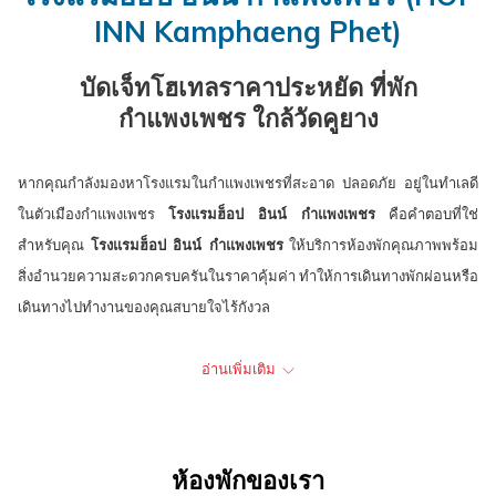
ปฏิทิน
เลือก
ปฏิทิน
ที่
will
INN Kamphaeng Phet)
เพื่อ
คือ
เพื่อ
เลือก
update
ใช้
9.
ใช้
คือ
the
บัดเจ็ทโฮเทลราคาประหยัด ที่พัก
เลือก
สิงหาคม
เลือก
10.
content
กำแพงเพชร ใกล้วัดคูยาง
วัน
2026.
วัน
สิงหาคม
above
ที่
ที่
2026.
หากคุณกำลังมองหาโรงแรมในกำแพงเพชรที่สะอาด ปลอดภัย อยู่ในทำเลดี
เช็ค
เช็ค
ในตัวเมืองกำแพงเพชร
โรงแรมฮ็อป อินน์ กำแพงเพชร
คือคำตอบที่ใช่
อิน
เอา
สำหรับคุณ
โรงแรมฮ็อป อินน์ กำแพงเพชร
ให้บริการห้องพักคุณภาพพร้อม
ท์
สิ่งอำนวยความสะดวกครบครันในราคาคุ้มค่า ทำให้การเดินทางพักผ่อนหรือ
เดินทางไปทำงานของคุณสบายใจไร้กังวล
โรงแรมฮ็อป อินน์ กำแพงเพชร
มีห้องพักทั้งหมด 79 ห้อง พร้อมสิ่งอำนวย
อ่านเพิ่มเติม
ความสะดวกมาตรฐาน อาทิ เตียงนอนนุ่มสบาย แอร์ ทีวี ตู้เย็น ห้องน้ำในตัว
พร้อมเครื่องทำน้ำอุ่น และระบบความปลอดภัยด้วยคีย์การ์ด กล้องวงจรปิดทั่ว
บริเวณ ให้คุณพักผ่อนได้อย่างอุ่นใจ นอกจากนี้ เรายังมีบริการเครื่องดื่มยาม
เช้า ทั้งกาแฟร้อน, ช็อกโกแลตร้อนสำหรับผู้เข้าพักในช่วงเช้าก่อนออกเดิน
ห้องพักของเรา