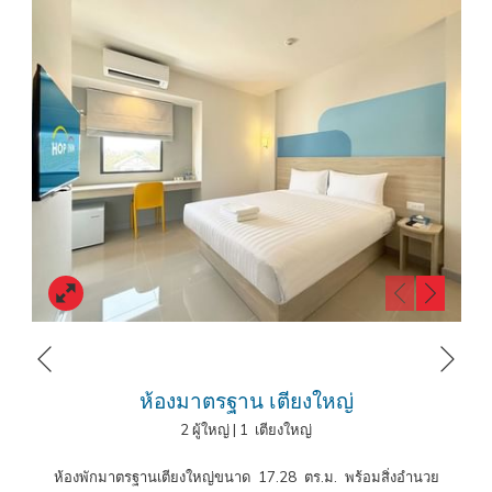
ทาง สำหรับกลุ่มเพื่อนหรือครอบครัว เรามีห้อง
HOP Plus (Triple
Room)
ห้องพักที่กว้างขวาง สามารถเข้าพักได้สูงสุดผู้ใหญ่ 3 ท่าน มาพร้อม
เดย์เบด ชุดกาแฟ/ชา กาต้มน้ำ ไดร์เป่าผม และชุดแปรงสีฟันให้บริการอีกด้วย
โรงแรมฮ็อป อินน์ กำแพงเพชร
เดินทางสะดวก ใกล้สถานที่สำคัญในตัวเมือง
กำแพงเพชร ตั้งอยู่บนถนนราชวิถี อำเภอเมืองกำแพงเพชร ทำเลสะดวก ใกล้
วัดคูยาง พระอารามหลวง, บิ๊กซี กำแพงเพชร สามารถเดินทางไปยัง โรบินสัน
ไลฟ์สไตล์ กำแพงเพชร,
พิพิธภัณฑสถานแห่งชาติกำแพงเพชร
, ศาลหลักเมือง
กำแพงเพชร, สถานีขนส่งผู้โดยสารจังหวัดกำแพงเพชร, อุทยานแห่งชาติ
ประวัติศาสตร์กำแพงเพชร และสถานที่อื่นๆ ได้อย่างสะดวกสบาย
โรงแรมฮ็อป อินน์ กำแพงเพชร
สามารถจองง่ายผ่านเว็บไซต์,
LINE
Reservation
,
Facebook Reservation
พร้อมสิทธิพิเศษเพิ่มเติมสำหรับ
หน้าถัดไป
สมาชิก
HOP REWARD
ยิ่งได้สิทธิประโยชน์เพิ่มมากขึ้น สมัครฟรี ไม่มีค่า
หน้าที่แล้ว
ห้องมาตรฐาน เตียงใหญ่
ธรรมเนียม
2 ผู้ใหญ่
|
1 เตียงใหญ่
โรงแรมราคาประหยัดในกำแพงเพชร โรงแรมใน
ห้องพักมาตรฐานเตียงใหญ่ขนาด 17.28 ตร.ม. พร้อมสิ่งอำนวย