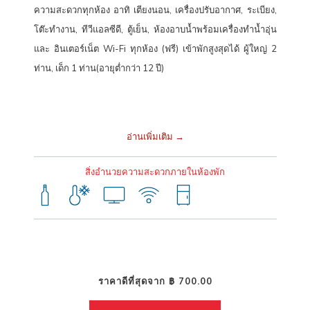
กำแพงเพชร
ความสะดวกทุกห้อง อาทิ เตียงนอน, เครื่องปรับอากาศ, ระเบียง,
โต๊ะทำงาน, ทีวีแอลซีดี, ตู้เย็น, ห้องอาบน้ำพร้อมเครื่องทำน้ำอุ่น
ไม่ว่าจะเดินทางมาเที่ยว เดินทางไปทำงาน หรือเดินทางติดต่อธุรกิจ
โรงแรม
และ อินเตอร์เน็ต Wi-Fi ทุกห้อง (ฟรี) เข้าพักสูงสุดได้ ผู้ใหญ่ 2
ฮ็อป อินน์ กำแพงเพชร
อีกหนึ่งทางเลือกที่ดีที่สุด สำหรับผู้มองหาโรงแรม
ท่าน, เด็ก 1 ท่าน(อายุต่ำกว่า 12 ปี)
ราคาประหยัดในเมืองกำแพงเพชรที่คุ้มค่า สะดวก และได้มาตรฐานระดับ
เอเชียแปซิฟิก มาสัมผัสประสบการณ์การเข้าพักโรงแรมฮ็อป อินน์ เครือข่าย
โรงแรมราคาประหยัดที่ครอบคลุมทั่วไทย คงความเป็นมาตรฐานอย่าง
อ่านเพิ่มเติม
สม่ำเสมอ ภายใต้เป้าหมายของการเป็น “โรงแรมราคาประหยัดที่ดีที่สุดใน
เอเชียแปซิฟิก”
สิ่งอำนวยความสะดวกภายในห้องพัก
พิกัดโรงแรมฮ็อป อินน์ กำแพงเพชร
88 ซอย 1 ถนนราชวิถี ตำบลในเมือง อำเภอเมืองกำแพงเพชร จังหวัด
ราคาดีที่สุดจาก
฿ 700.00
กำแพงเพชร 62000
โทร:
+66(0) 2080 2222