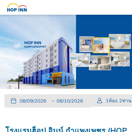
หน้
หน้าที่แล้ว
Slideshow
Clicking
ปุ่ม
วัน
วัน
ปุ่ม
วัน
วัน
1
ห้อง
,
2
ท่าน
control
on
นี้
ที่
เช็ค
นี้
เดิน
เช็ค
buttons
the
จะ
เข้า
อิน
จะ
ทาง
เอา
following
เปิด
พัก
ที่
เปิด
กลับ
ท์
links
โรงแรมฮ็อป อินน์ กำแพงเพชร (HOP