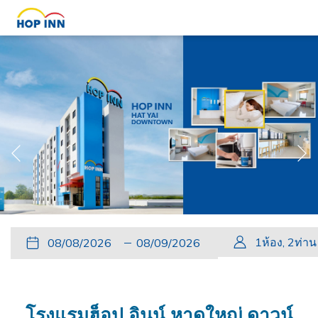
หน้
หน้าที่แล้ว
Slideshow
Clicking
ปุ่ม
วัน
วัน
ปุ่ม
วัน
วัน
1
ห้อง
,
2
ท่าน
control
on
นี้
ที่
เช็ค
นี้
เดิน
เช็ค
buttons
the
จะ
เข้า
อิน
จะ
ทาง
เอา
following
เปิด
พัก
ที่
เปิด
กลับ
ท์
links
โรงแรมฮ็อป อินน์ หาดใหญ่ ดาวน์