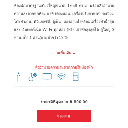
ห้องพักมาตรฐานเตียงใหญ่ขนาด 19.59 ตร.ม. พร้อมสิ่งอำนวย
ไม่ว่าจะเดินทางมาเที่ยว เดินทางไปทำงาน หรือเดินทางติดต่อธุรกิจ
โรงแรม
ความสะดวกทุกห้อง อาทิ เตียงนอน, เครื่องปรับอากาศ, ระเบียง,
ฮ็อป อินน์ หาดใหญ่ ดาวน์ทาวน์
อีกหนึ่งทางเลือกที่ดีที่สุด สำหรับผู้มองหา
โต๊ะทำงาน, ทีวีแอลซีดี, ตู้เย็น, ห้องอาบน้ำพร้อมเครื่องทำน้ำอุ่น
โรงแรมราคาประหยัดในเมืองหาดใหญ่
ที่คุ้มค่า สะดวก และได้มาตรฐาน
และ อินเตอร์เน็ต Wi-Fi ทุกห้อง (ฟรี) เข้าพักสูงสุดได้ ผู้ใหญ่ 2
ระดับเอเชียแปซิฟิก มาสัมผัสประสบการณ์การเข้าพักโรงแรมฮ็อป อินน์ เครือ
ท่าน, เด็ก 1 ท่าน(อายุต่ำกว่า 12 ปี)
ข่ายโรงแรมราคาประหยัดที่ครอบคลุมทั่วไทย คงความเป็นมาตรฐานอย่าง
สม่ำเสมอ ภายใต้เป้าหมายของการเป็น “โรงแรมราคาประหยัดที่ดีที่สุดใน
อ่านเพิ่มเติม
เอเชียแปซิฟิก”
สิ่งอำนวยความสะดวกภายในห้องพัก
พิกัดโรงแรมฮ็อป อินน์ หาดใหญ่ ดาวน์ทาวน์
264 ถนนศุภสารรังสรรค์ ตำบลหาดใหญ่ อำเภอหาดใหญ่ จังหวัดสงขลา
90110
ราคาดีที่สุดจาก
฿ 800.00
โทร: +66(0) 2080 2222
จองเลย 
E-mail:
callcenter@hopinnhotel.com