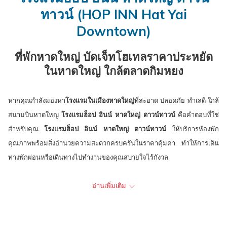
ปฏิทิน
เลือก
ปฏิทิน
ที่
will
ทาวน์ (HOP INN Hat Yai
เพื่อ
คือ
เพื่อ
เลือก
update
Downtown)
ใช้
8.
ใช้
คือ
the
เลือก
สิงหาคม
เลือก
9.
content
ที่พักหาดใหญ่ บัดเจ็ทโฮเทลราคาประหยัด
วัน
2026.
วัน
สิงหาคม
above
ในหาดใหญ่ ใกล้ตลาดกิมหยง
ที่
ที่
2026.
เช็ค
เช็ค
อิน
เอา
หากคุณกำลังมองหา
โรงแรมในเมืองหาดใหญ่
ที่สะอาด ปลอดภัย ทำเลดี ใกล้
ท์
สนามบินหาดใหญ่
โรงแรมฮ็อป อินน์ หาดใหญ่ ดาวน์ทาวน์
คือคำตอบที่ใช่
สำหรับคุณ
โรงแรมฮ็อป อินน์ หาดใหญ่ ดาวน์ทาวน์
ให้บริการห้องพัก
คุณภาพพร้อมสิ่งอำนวยความสะดวกครบครันในราคาคุ้มค่า ทำให้การเดิน
ทางพักผ่อนหรือเดินทางไปทำงานของคุณสบายใจไร้กังวล
โรงแรมฮ็อป อินน์ หาดใหญ่ ดาวน์ทาวน์
มีห้องพักทั้งหมด 79 ห้อง พร้อมสิ่ง
อ่านเพิ่มเติม
อำนวยความสะดวกมาตรฐาน อาทิ เตียงนอนนุ่มสบาย แอร์ ทีวี ตู้เย็น ห้องน้ำ
ในตัวพร้อมเครื่องทำน้ำอุ่น และระบบความปลอดภัยด้วยคีย์การ์ด กล้อง
วงจรปิดทั่วบริเวณ ให้คุณพักผ่อนได้อย่างอุ่นใจ นอกจากนี้ เรายังมีบริการ