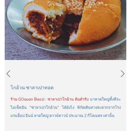
หน้าถัดไป
หน้าที่แล้ว
โกอ้วน ซาลาเปาทอด
ร้าน GOauan Baozi : ซาลาเปาโกอ้วน ต้นตำรับ
มาหาดใหญ่ทั้งทีจะ
ไม่เช็คอิน "ซาลาเปาโกอ้วน" ได้ยังไง พิกัดเดินทางสะดวกจากโรง
แรมฮ็อป อินน์ หาดใหญ่ ดาวน์ทาวน์ ประมาณ 2 กิโลเมตร เท่านั้น