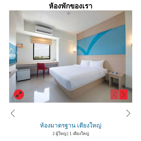
เครื่องดื่มยามเช้า ทั้งกาแฟร้อน, ช็อกโกแลตร้อนสำหรับผู้เข้าพักในช่วงเช้า
ห้องพักของเรา
ก่อนออกเดินทางในหาดใหญ่
โรงแรมฮ็อป อินน์ หาดใหญ่ ดาวน์ทาวน์
เดินทางสะดวก ใกล้สถานที่สำคัญ
ในหาดใหญ่ ไม่ว่าจะเป็น
ตลาดกิมหยง
, ห้างไดอาน่า,
โรงพยาบาลสงขลา
นครินทร์
,
มหาวิทยาลัยสงขลานครินทร์
,
เซ็นทรัล เฟสติวัล หาดใหญ่
และอีก
มากมาย ทำให้คุณสามารถเดินทางไปยังสถานที่ต่างๆ ในเมืองหาดใหญ่ได้
อย่างสะดวกสบาย รวมถึงการเดินทางจากที่พักไปยัง
ท่าอากาศยานนานาชาติ
หาดใหญ่
หรือ
สนามบินหาดใหญ่
โดยใช้เวลาเดินทาง 30 นาที
โรงแรมฮ็อป อินน์ หาดใหญ่ ดาวน์ทาวน์
สามารถจองง่ายผ่านเว็บไซต์,
LINE
Reservation
,
Facebook Reservation
พร้อมสิทธิพิเศษเพิ่มเติมสำหรับ
สมาชิก
HOP REWARD
ยิ่งได้สิทธิประโยชน์เพิ่มมากขึ้น สมัครฟรี ไม่มีค่า
ธรรมเนียม
หน้าถัดไป
หน้าที่แล้ว
ห้องมาตรฐาน เตียงใหญ่
โรงแรมราคาประหยัดในหาดใหญ่ โรงแรมในเมือง
2 ผู้ใหญ่
|
1 เตียงใหญ่
หาดใหญ่ ใกล้ตลาดกิมหยง