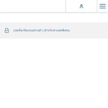
Ha
Me
ปลดล็อกข้อเสนอส่วนตัว (สำหรับส่วนลดพิเศษ)