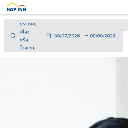
ประเทศ,
ประเทศ,
เมือง,
เมือง,
ปุ่ม
วัน
วัน
ปุ่ม
วัน
วัน
หรือ
หรือ
นี้
ที่
เช็ค
นี้
เดิน
เช็ค
โรงแรม
โรงแรม
จะ
เข้า
อิน
จะ
ทาง
เอา
เปิด
พัก
ที่
เปิด
กลับ
ท์
ปฏิทิน
เลือก
ปฏิทิน
ที่
เพื่อ
คือ
เพื่อ
เลือก
ใช้
7.
ใช้
คือ
เลือก
สิงหาคม
เลือก
8.
วัน
2026.
วัน
สิงหาคม
ที่
ที่
2026.
เช็ค
เช็ค
อิน
เอา