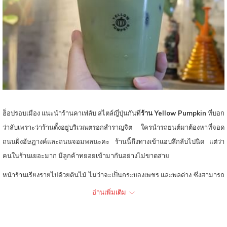
ท์
ฮ็อปรอบเมือง แนะนำร้านคาเฟ่ลับ สไตล์ญี่ปุ่นกันที่
ร้าน Yellow Pumpkin
ที่บอก
ว่าลับเพราะว่าร้านตั้งอยู่บริเวณตรอกสำราญจิต ใครนำรถยนต์มาต้องหาที่จอด
ถนนฝั่งอัษฎางค์และถนนจอมพลนะคะ ร้านนี้ถึงทางเข้าแอบลึกลับไปนิด แต่ว่า
คนในร้านเยอะมาก มีลูกค้าทยอยเข้ามากันอย่างไม่ขาดสาย ​
หน้าร้านเรียงรายไปด้วยต้นไม้ ไม่ว่าจะเป็นกระบองเพชร และพลูด่าง ซึ่งสามารถ
ดึงดูดลูกค้าได้เป็นอย่างดี พอเดินเข้าไปภายในร้าน จะพบกับการตกแต่งแสนสุด
อ่านเพิ่มเติม
ชิค เหมาะกับสายคาเฟ่ ใครอยากมีรูปไปลงโซเชียล แนะนำร้านนี้เลย เพราะมี
หลายมุมให้เราแชะภาพกัน