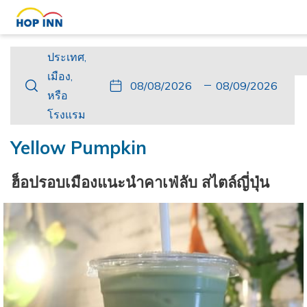
ประเทศ,
ประเทศ,
เมือง,
เมือง,
ปุ่ม
วัน
วัน
ปุ่ม
วัน
วัน
หรือ
หรือ
นี้
ที่
เช็ค
นี้
เดิน
เช็ค
โรงแรม
โรงแรม
จะ
เข้า
อิน
จะ
ทาง
เอา
เปิด
พัก
ที่
เปิด
กลับ
ท์
Yellow Pumpkin
ปฏิทิน
เลือก
ปฏิทิน
ที่
เพื่อ
คือ
เพื่อ
เลือก
ฮ็อปรอบเมืองแนะนำคาเฟ่ลับ สไตล์ญี่ปุ่น
ใช้
8.
ใช้
คือ
เลือก
สิงหาคม
เลือก
9.
วัน
2026.
วัน
สิงหาคม
ที่
ที่
2026.
เช็ค
เช็ค
อิน
เอา