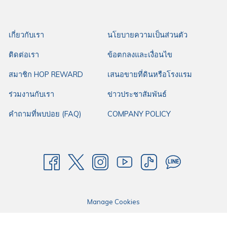
เกี่ยวกับเรา
นโยบายความเป็นส่วนตัว
สำหรับใครมองหาร้านคาเฟ่สไตล์ญี่ปุ่นในนครราชสีมา ฮ็อปรอบเมืองแนะนำ
ร้าน
Yellow Pumpkin
โคราชที่พิกัดเดินทางสะดวกจาก
โรงแรมฮ็อป อินน์
ติดต่อเรา
ข้อตกลงและเงื่อนไข
นครราชสีมา ซิตี้ เซ็นเตอร์
เพียง 1.9 กิโลเมตรเท่านั้น โดยโรงแรมฮ็อป อินน์ ให้
สมาชิก HOP REWARD
เสนอขายที่ดินหรือโรงแรม
บริการห้องพักราคามาตรฐาน เหมาะกับทุกการเดินทางของคุณ ไม่ว่าจะเป็นการ
เดินทางมาทำงาน การเดินทางมาธุระ หรือการเดินทางใดๆ ด้วยทำเลดี ใจกลาง
ร่วมงานกับเรา
ข่าวประชาสัมพันธ์
เมือง เดินทางสะดวก มีที่จอดรถกว้างขวาง พร้อมสิ่งอำนวยความสะดวกที่ตอบ
คำถามที่พบบ่อย (FAQ)
COMPANY POLICY
โจทย์ทุกการเดินทาง ให้โรงแรมฮ็อป อินน์คือตัวเลือกแรกในการเดินทางของคุณ
Manage Cookies