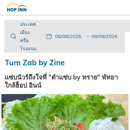
ประเทศ,
ประเทศ,
เมือง,
เมือง,
ปุ่ม
วัน
วัน
ปุ่ม
วัน
วัน
หรือ
หรือ
นี้
ที่
เช็ค
นี้
เดิน
เช็ค
โรงแรม
โรงแรม
จะ
เข้า
อิน
จะ
ทาง
เอา
เปิด
พัก
ที่
เปิด
กลับ
ท์
Tum Zab by Zine
ปฏิทิน
เลือก
ปฏิทิน
ที่
เพื่อ
คือ
เพื่อ
เลือก
แซ่บนัวร์ถึงใจที่ "ตำแซ่บ by ทราย" พัทยา
ใช้
8.
ใช้
คือ
ใกล้ฮ็อป อินน์
เลือก
สิงหาคม
เลือก
9.
วัน
2026.
วัน
สิงหาคม
ที่
ที่
2026.
เช็ค
เช็ค
อิน
เอา