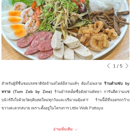
ท์
หน
Slideshow
Clicking
1
/
5
หน้าที่แล้ว
control
on
buttons
the
สำหรับผู้ที่ชื่นชอบรสชาติจัดจ้านสไตล์อีสานแท้ๆ ต้องไม่พลาด
ร้านตำแซ่บ by
following
ทราย (Tum Zab by Zine)
ร้านยำรสเด็ดชื่อดังย่านพัทยา การันตีความแซ่
links
บนัวร์ถึงใจด้วยวัตถุดิบสดใหม่ทุกวันและปริมาณคุ้มค่า! ร้านนี้มีที่จอดรถกว้าง
will
ขวางสะดวกสบาย เพราะตั้งอยู่ในโครงการ Little Walk Pattaya
update
the
เมนูแนะนำ
อ่านเพิ่มเติม
content