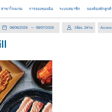
สาขาโรงแรม
การจองของฉัน
ระบบสมาชิก
จองห้องพักลูกค
ปุ่ม
วัน
วัน
ปุ่ม
วัน
วัน
1
ห้อง
,
2
ท่าน
Access
นี้
ที่
เช็ค
นี้
เดิน
เช็ค
code
ll
จะ
เข้า
อิน
จะ
ทาง
เอา
เปิด
พัก
ที่
เปิด
กลับ
ท์
ปฏิทิน
เลือก
ปฏิทิน
ที่
เพื่อ
คือ
เพื่อ
เลือก
ใช้
6.
ใช้
คือ
เลือก
สิงหาคม
เลือก
7.
วัน
2026.
วัน
สิงหาคม
ที่
ที่
2026.
เช็ค
เช็ค
อิน
เอา
ท์