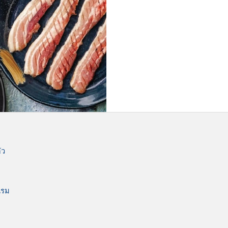
ัว
แรม