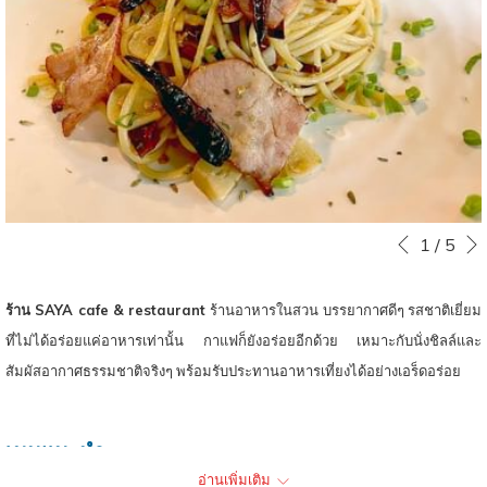
ท์
หน
Slideshow
Clicking
1
/
5
หน้าที่แล้ว
control
on
buttons
the
ร้าน SAYA cafe & restaurant
ร้านอาหารในสวน บรรยากาศดีๆ รสชาติเยี่ยม
following
ที่ไม่ได้อร่อยแค่อาหารเท่านั้น กาแฟก็ยังอร่อยอีกด้วย เหมาะกับนั่งชิลล์และ
links
สัมผัสอากาศธรรมชาติจริงๆ พร้อมรับประทานอาหารเที่ยงได้อย่างเอร็ดอร่อย
will
update
เมนูแนะนำ​
the
อ่านเพิ่มเติม
content