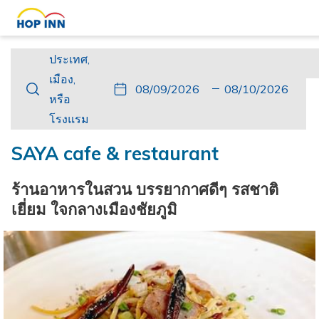
ประเทศ,
ประเทศ,
เมือง,
เมือง,
ปุ่ม
วัน
วัน
ปุ่ม
วัน
วัน
หรือ
หรือ
นี้
ที่
เช็ค
นี้
เดิน
เช็ค
โรงแรม
โรงแรม
จะ
เข้า
อิน
จะ
ทาง
เอา
เปิด
พัก
ที่
เปิด
กลับ
ท์
SAYA cafe & restaurant
ปฏิทิน
เลือก
ปฏิทิน
ที่
เพื่อ
คือ
เพื่อ
เลือก
ร้านอาหารในสวน บรรยากาศดีๆ รสชาติ
ใช้
9.
ใช้
คือ
เยี่ยม ใจกลางเมืองชัยภูมิ
เลือก
สิงหาคม
เลือก
10.
วัน
2026.
วัน
สิงหาคม
ที่
ที่
2026.
เช็ค
เช็ค
อิน
เอา