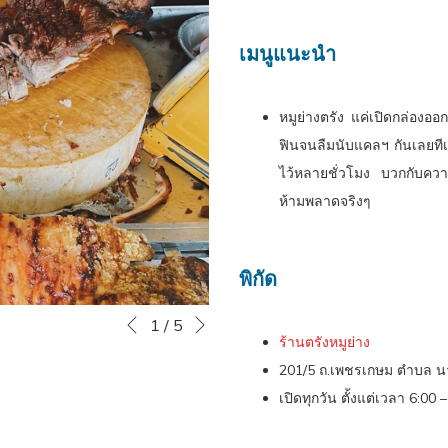
เมนูแนะนำ​
หมูย่างตรัง แค่เปิดกล่องอ
ฟินจนลืมนับแคลฯ กันเลยทีเดี
ไว้หลายชั่วโมง บวกกับควา
ห้ามพลาดจริงๆ
พิกัด
หน้าถัดไป
Slideshow
Clicking
1
/
5
หน้าที่แล้ว
ร้านตรังหมูย่าง
control
on
201/5 ถ.เพชรเกษม ตำบล นา
buttons
the
เปิดทุกวัน ตั้งแต่เวลา 6:00 
following
links