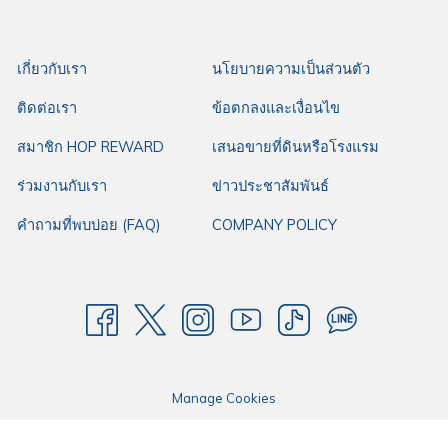
เท่านั้น โดยโรงแรมฮ็อป อินน์ ให้บริการห้องพักราคามาตรฐาน เหมาะกับทุกการ
เดินทางของคุณ ไม่ว่าจะเป็นการเดินทางมาทำงาน การเดินทางมาธุระ หรือการ
เกี่ยวกับเรา
นโยบายความเป็นส่วนตัว
เดินทางใดๆ ด้วยทำเลดี ใจกลางเมือง เดินทางสะดวก มีที่จอดรถกว้างขวาง พร้อม
ติดต่อเรา
ข้อตกลงและเงื่อนไข
สิ่งอำนวยความสะดวกที่ตอบโจทย์ทุกการเดินทาง ให้โรงแรมฮ็อป อินน์คือตัว
เลือกแรกในการเดินทางของคุณ
สมาชิก HOP REWARD
เสนอขายที่ดินหรือโรงแรม
ร่วมงานกับเรา
ข่าวประชาสัมพันธ์
คำถามที่พบบ่อย (FAQ)
COMPANY POLICY
Manage Cookies