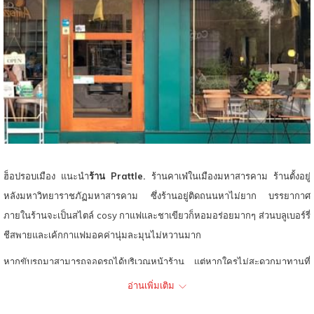
ท์
ฮ็อปรอบเมือง แนะนำ
ร้าน Prattle.
ร้านคาเฟ่ในเมืองมหาสารคาม
ร้านตั้งอยู่
หลังมหาวิทยาราชภัฏมหาสารคาม ซึ่งร้านอยู่ติดถนนหาไม่ยาก บรรยากาศ
ภายในร้านจะเป็นสไตล์ cosy กาแฟและชาเขียวก็หอมอร่อยมากๆ ส่วนบลูเบอร์รี่
ชีสพายและเค้กกาแฟมอคค่านุ่มละมุนไม่หวานมาก
​หากขับรถมาสามารถจอดรถได้บริเวณหน้าร้าน แต่หากใครไม่สะดวกมาทานที่
ร้านสามารถสั่งผ่านเดลิเวอรี่ได้อีกด้วย
อ่านเพิ่มเติม