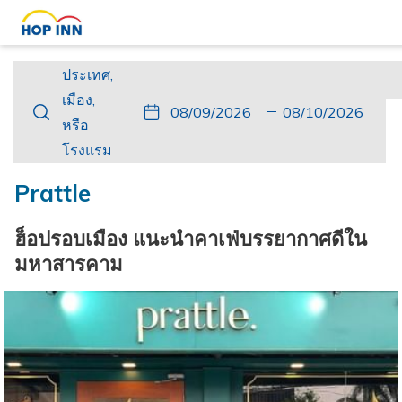
ประเทศ,
ประเทศ,
เมือง,
เมือง,
ปุ่ม
วัน
วัน
ปุ่ม
วัน
วัน
หรือ
หรือ
นี้
ที่
เช็ค
นี้
เดิน
เช็ค
โรงแรม
โรงแรม
จะ
เข้า
อิน
จะ
ทาง
เอา
เปิด
พัก
ที่
เปิด
กลับ
ท์
Prattle
ปฏิทิน
เลือก
ปฏิทิน
ที่
เพื่อ
คือ
เพื่อ
เลือก
ฮ็อปรอบเมือง แนะนำคาเฟ่บรรยากาศดีใน
ใช้
9.
ใช้
คือ
มหาสารคาม
เลือก
สิงหาคม
เลือก
10.
วัน
2026.
วัน
สิงหาคม
ที่
ที่
2026.
เช็ค
เช็ค
อิน
เอา