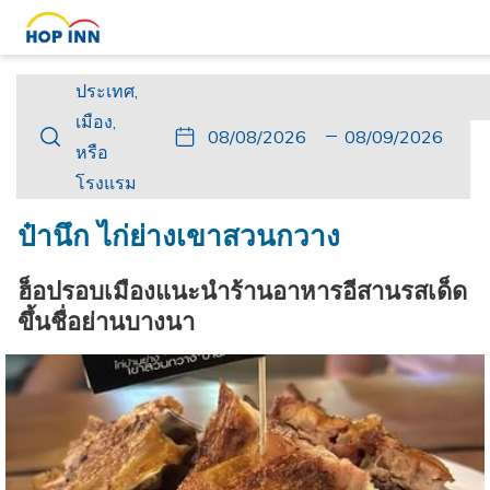
ประเทศ,
ประเทศ,
เมือง,
เมือง,
ปุ่ม
วัน
วัน
ปุ่ม
วัน
วัน
หรือ
หรือ
นี้
ที่
เช็ค
นี้
เดิน
เช็ค
โรงแรม
โรงแรม
จะ
เข้า
อิน
จะ
ทาง
เอา
เปิด
พัก
ที่
เปิด
กลับ
ท์
ป๋านึก ไก่ย่างเขาสวนกวาง
ปฏิทิน
เลือก
ปฏิทิน
ที่
เพื่อ
คือ
เพื่อ
เลือก
ฮ็อปรอบเมืองแนะนำร้านอาหารอีสานรสเด็ด
ใช้
8.
ใช้
คือ
ขึ้นชื่อย่านบางนา
เลือก
สิงหาคม
เลือก
9.
วัน
2026.
วัน
สิงหาคม
ที่
ที่
2026.
เช็ค
เช็ค
อิน
เอา