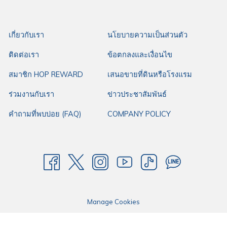
ร้านป๋านึก ไก่ย่างเขาสวนกวาง
939/20 ซอยบางนา-ตราด 23 แขวงบางนาเหนือ เขตบางนา
เกี่ยวกับเรา
นโยบายความเป็นส่วนตัว
กรุงเทพมหานคร 10260
เปิดวันอังคาร - ศุกร์ ตั้งแต่ 10:30 – 23:30 น. และวันเสาร์ - จันทร์ ตั้งแต่
ติดต่อเรา
ข้อตกลงและเงื่อนไข
11:00 – 23:30 น.
สมาชิก HOP REWARD
เสนอขายที่ดินหรือโรงแรม
ร้านอยู่หลังเซ็นทรัล บางนา มีที่จอดรถและมาง่ายมาก
ร่วมงานกับเรา
ข่าวประชาสัมพันธ์
คำถามที่พบบ่อย (FAQ)
COMPANY POLICY
สำหรับใครมองหาร้านอาหารอีสานดีๆ อร่อยๆ ย่านบางนา ฮ็อปรอบเมืองแนะนำ
ร้านป๋านึก ไก่ย่างเขาสวนกวาง
ที่พิกัดเดินทางสะดวกจาก
โรงแรมฮ็อป อินน์
กรุงเทพ บางนา
เพียง 3 กิโลเมตรเท่านั้น โดยโรงแรมฮ็อป อินน์ ให้บริการห้องพัก
ราคามาตรฐาน เหมาะกับทุกการเดินทางของคุณ ไม่ว่าจะเป็นการเดินทางมา
ทำงาน การเดินทางมาธุระ หรือการเดินทางใดๆ ด้วยทำเลดี ใจกลางเมือง เดินทาง
สะดวก มีที่จอดรถกว้างขวาง พร้อมสิ่งอำนวยความสะดวกที่ตอบโจทย์ทุกการ
Manage Cookies
เดินทาง ให้โรงแรมฮ็อป อินน์คือตัวเลือกแรกในการเดินทางของคุณ