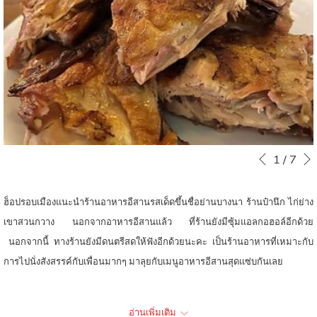
ท์
หน
Slideshow
Clicking
1
/
7
หน้าที่แล้ว
control
on
buttons
the
ฮ็อปรอบเมืองแนะนำร้านอาหารอีสานรสเด็ดขึ้นชื่อย่านบางนา ร้านป๋านึก ไก่ย่าง
following
เขาสวนกวาง นอกจากอาหารอีสานแล้ว ที่ร้านยังมีซุ้มแอลกอฮอล์อีกด้วย
links
นอกจากนี้ ทางร้านยังมีดนตรีสดให้ฟังอีกด้วยนะคะ เป็นร้านอาหารที่เหมาะกับ
will
การไปนั่งสังสรรค์กับเพื่อนมากๆ มาลุยกับเมนูอาหารอีสานสุดแซ่บกันเลย​
update
the
เมนูแนะนำ
อ่านเพิ่มเติม
content