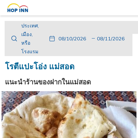
ประเทศ,
ประเทศ,
เมือง,
เมือง,
ปุ่ม
วัน
วัน
ปุ่ม
วัน
วัน
หรือ
หรือ
นี้
ที่
เช็ค
นี้
เดิน
เช็ค
โรงแรม
โรงแรม
จะ
เข้า
อิน
จะ
ทาง
เอา
เปิด
พัก
ที่
เปิด
กลับ
ท์
โรตีแปะโอ่ง แม่สอด
ปฏิทิน
เลือก
ปฏิทิน
ที่
เพื่อ
คือ
เพื่อ
เลือก
แนะนำร้านของฝากในแม่สอด
ใช้
10.
ใช้
คือ
เลือก
สิงหาคม
เลือก
11.
วัน
2026.
วัน
สิงหาคม
ที่
ที่
2026.
เช็ค
เช็ค
อิน
เอา