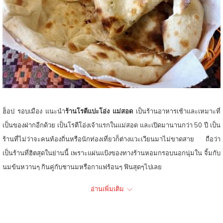
ท์
ฮ็อป รอบเมือง แนะนำ
ร้านโรตีแปะโอ่ง แม่สอด
เป็นร้านอาหารเช้าและเหมาะที่
เป็นของฝากอีกด้วย เป็นโรตีโอ่งเจ้าแรกในแม่สอด และเปิดมานานกว่า 50 ปี เป็น
ร้านที่ไม่ว่าจะคนท้องถิ่นหรือนักท่องเที่ยวก็ต่างแวะเวียนมาไม่ขาดสาย ถือว่า
เป็นร้านที่ฮิตสุดในย่านนี้ เพราะแผ่นแป้งของทางร้านหอมกรอบนอกนุ่มใน จิ้มกับ
นมข้นหวานๆ กินคู่กับชานมหรือกาแฟร้อนๆ ฟินสุดๆไปเลย
อ่านเพิ่มเติม
เมนูแนะนำ:
โรตีโอ่ง