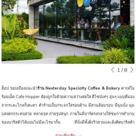
ท์
หน
Slideshow
Clicking
1
/
8
หน้าที่แล้ว
control
on
buttons
the
ฮ็อป รอบเมืองแนะนำ
ร้าน Nexterday Specialty Coffee & Bakery
คาเฟ่ใน
following
ร้อยเอ็ด Cafe Hopper ต้องถูกใจด้วยความสว่างสดใส ดีไซน์เท่ๆ อุ่นๆ แบบที่มอง
links
จากระยะไกลก็เตะตา ตัวร้านเป็นกระจกใสรอบด้าน มีสวนล้อมรอบ มีมุมนั่ง มุม
will
แสงตกกระทบสวย หลายจุด ถ่ายรูปสนุก ภายในมีบาร์ตรงกลางให้ชมการทำงาน
update
ของบาริสต้าได้แบบไม่มีอะไรมากั้น ที่นั่งมีทั้งฝั่งวิวสวนและฝั่งติดบาริสต้า
the
แน่นอนว่ากาแฟคือเมนูหลัก มีเมล็ดหลากหลายคาแรคเตอร์ต่างๆ ใครคอกาแฟ
อ่านเพิ่มเติม