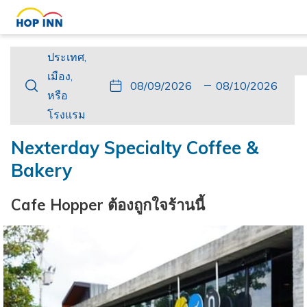
ประเทศ,
ประเทศ,
เมือง,
เมือง,
ปุ่ม
วัน
วัน
ปุ่ม
วัน
วัน
หรือ
หรือ
นี้
ที่
เช็ค
นี้
เดิน
เช็ค
โรงแรม
โรงแรม
จะ
เข้า
อิน
จะ
ทาง
เอา
เปิด
พัก
ที่
เปิด
กลับ
ท์
Nexterday Specialty Coffee &
ปฏิทิน
เลือก
ปฏิทิน
ที่
Bakery
เพื่อ
คือ
เพื่อ
เลือก
ใช้
9.
ใช้
คือ
Cafe Hopper ต้องถูกใจร้านนี้
เลือก
สิงหาคม
เลือก
10.
วัน
2026.
วัน
สิงหาคม
ที่
ที่
2026.
เช็ค
เช็ค
อิน
เอา