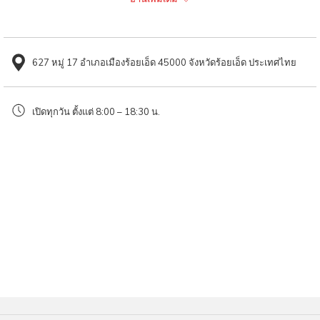
content
มาคงเพลินสุดๆ
above
เมนูแนะนำของทาง
ร้าน Nexterday Specialty Coffee & Bakery
คือ
Signature Nua ลาเต้เย็นรสชาติเข้มข้นหอมละมุน หรือจะลอง Orange Coffee
627 หมู่ 17 อำเภอเมืองร้อยเอ็ด 45000 จังหวัดร้อยเอ็ด ประเทศไทย
กาแฟส้มรสเข้มเปรี้ยวอมหวาน ดื่มแล้วสดชื่นก็เด็ดไม่แพ้กัน ส่วนเบเกอรี่ทำสด
ใหม่ ตกแต่งน่ากินน่าถ่ายรูปทุกชิ้น โดยเฉพาะเมนูขายดีอย่าง เบอร์รี่ชีสพาย
เปิดทุกวัน ตั้งแต่ 8:00 – 18:30 น.
รสชาติเปรี้ยวหวานอร่อยลงตัว ถ้าเดินทางมาจังหวัดร้อยเอ็ดแล้ว อยากหาคาเฟ่
มานั่งชิลล์ๆ ก็บึ่งรถมาได้เลย
เมนูแนะนำ​
Signature Nua
Orange Coffee
เบอร์รี่ชีสพาย
พิกัด