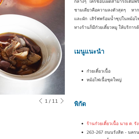
กลางๆ ใครชอบเผ็ดสามารถเติมพริกเพิ
ชามเดียวคือความลงตัวสุดๆ หากม
และผัก เสิร์ฟพร้อมน้ำซุปในหม้อ
ทางร้านก็มีก๋วยเตี๋ยวหมู ให้บริการด
เมนูแนะนำ​
ก๋วยเตี๋ยวเนื้อ
หม้อไฟเนื้อชุดใหญ่
หน้าถัดไป
Slideshow
Clicking
1
/
11
หน้าที่แล้ว
พิกัด
control
on
buttons
the
ร้านก๋วยเตี๋ยวเนื้อ นาย ต. รั
following
263-267 ถนนรังสิต - นครน
links