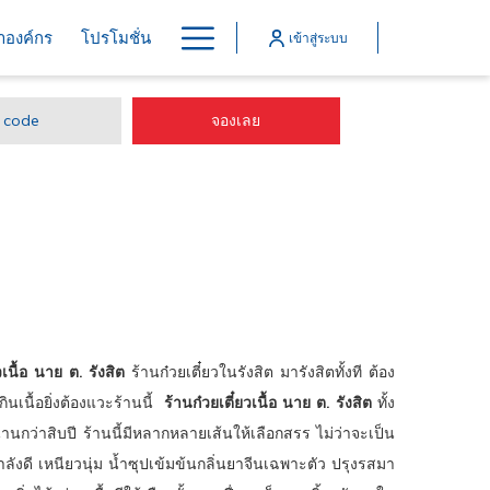
Hamburger
้าองค์กร
โปรโมชั่น
เข้าสู่ระบบ
Menu
เปิดในแท็บใหม่
จองเลย
วเนื้อ นาย ต. รังสิต
ร้านก๋วยเตี๋ยวในรังสิต มารังสิตทั้งที ต้อง
ินเนื้อยิ่งต้องแวะร้านนี้
ร้านก๋วยเตี๋ยวเนื้อ นาย ต. รังสิต
ทั้ง
านกว่าสิบปี ร้านนี้มีหลากหลายเส้นให้เลือกสรร ไม่ว่าจะเป็น
ำลังดี เหนียวนุ่ม น้ำซุปเข้มข้นกลิ่นยาจีนเฉพาะตัว ปรุงรสมา