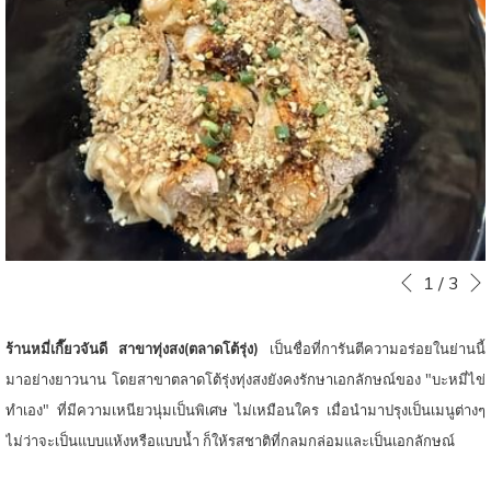
ท์
หน
Slideshow
Clicking
1
/
3
หน้าที่แล้ว
control
on
buttons
the
ร้านหมี่เกี๊ยวจันดี สาขาทุ่งสง(ตลาดโต้รุ่ง)
เป็นชื่อที่การันตีความอร่อยในย่านนี้
following
มาอย่างยาวนาน โดยสาขาตลาดโต้รุ่งทุ่งสงยังคงรักษาเอกลักษณ์ของ "บะหมี่ไข่
links
ทำเอง" ที่มีความเหนียวนุ่มเป็นพิเศษ ไม่เหมือนใคร เมื่อนำมาปรุงเป็นเมนูต่างๆ
will
ไม่ว่าจะเป็นแบบแห้งหรือแบบน้ำ ก็ให้รสชาติที่กลมกล่อมและเป็นเอกลักษณ์
update