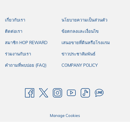
แรมฮ็อป อินน์ ทุ่งสง (HOP INN Thung Song)
เพียงประมาณ 1.8 กิโลเมตร (ขับ
รถเพียง 5 นาที) หลังจากเสร็จภารกิจจากการเดินทางหรือการทำงาน การแวะมา
เดินตลาดโต้รุ่งและจบมื้อค่ำด้วยบะหมี่อุ่นๆ สักชามที่ร้านหมี่เกี๊ยวจันดี จะช่วย
เกี่ยวกับเรา
นโยบายความเป็นส่วนตัว
ให้การเดินทางของคุณในทุ่งสงสมบูรณ์แบบที่สุด
ติดต่อเรา
ข้อตกลงและเงื่อนไข
สมาชิก HOP REWARD
เสนอขายที่ดินหรือโรงแรม
ร่วมงานกับเรา
ข่าวประชาสัมพันธ์
คำถามที่พบบ่อย (FAQ)
COMPANY POLICY
Manage Cookies