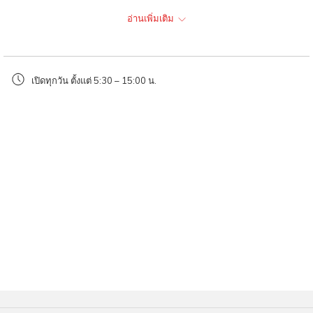
the
เมนูไฮไลท์ที่ต้องลอง
อ่านเพิ่มเติม
content
above
บะหมี่เกี๊ยวหมูแดง: เส้นบะหมี่สีเหลืองทองเสิร์ฟพร้อมเกี๊ยวหมูชิ้นใหญ่เต็ม
คำ และหมูแดงอบน้ำผึ้งที่หั่นมาพอดีคำ รสชาติหวานเค็มลงตัว
เปิดทุกวัน ตั้งแต่ 5:30 – 15:00 น.
บะหมี่แห้งคลุกน้ำมันเจียว: ความหอมของกระเทียมเจียวใหม่ๆ ผสม
ผสานกับเส้นบะหมี่ร้อนๆ เป็นเมนูเรียบง่ายที่อร่อยจนต้องสั่งเบิ้ล
พิกัด
ร้านหมี่เกี๊ยวจันดี สาขาทุ่งสง (ตลาดโต้รุ่ง)
ตลาดโต้รุ่งทุ่งสง (ริมทางรถไฟ) อ.ทุ่งสง จ.นครศรีธรรมราช
พักที่โรงแรมฮ็อป อินน์ ทุ่งสง ต้องแวะ:
ความสะดวกคือจุดเด่นที่สุด เพราะร้านตั้งอยู่ใน ตลาดโต้รุ่งทุ่งสง ซึ่งห่างจาก
โรง