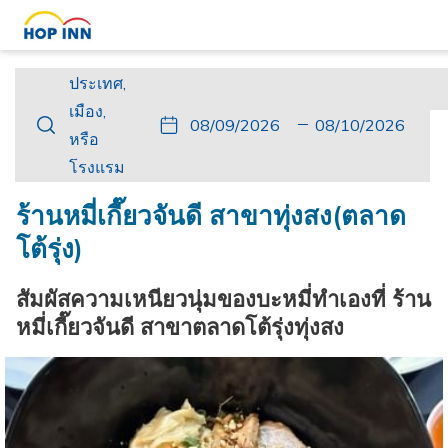
ประเทศ,
ประเทศ,
เมือง,
เมือง,
ปุ่ม
วัน
วัน
ปุ่ม
วัน
วัน
หรือ
หรือ
นี้
ที่
เช็ค
นี้
เดิน
เช็ค
โรงแรม
โรงแรม
จะ
เข้า
อิน
จะ
ทาง
เอา
เปิด
พัก
ที่
เปิด
กลับ
ท์
ร้านหมี่เกี๊ยวจันดี สาขาทุ่งสง(ตลาด
ปฏิทิน
เลือก
ปฏิทิน
ที่
โต้รุ่ง)
เพื่อ
คือ
เพื่อ
เลือก
ใช้
9.
ใช้
คือ
สัมผัสความเหนียวนุ่มของบะหมี่ทำเองที่ ร้าน
เลือก
สิงหาคม
เลือก
10.
หมี่เกี๊ยวจันดี สาขาตลาดโต้รุ่งทุ่งสง
วัน
2026.
วัน
สิงหาคม
ที่
ที่
2026.
เช็ค
เช็ค
อิน
เอา