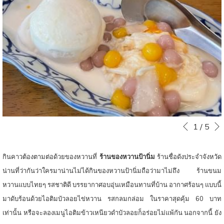
ท์
หน
Slideshow
Clicking
1
/
5
หน้าที่แล้ว
control
on
buttons
the
กินคาวต้องตามต่อด้วยของหวานที่
ร้านของหวานป้านิ่ม
ร้านชื่อดังประจำจังหวัด
following
น่านที่ว่ากันว่าใครมาน่านไม่ได้กินของหวานป้านิ่มถือว่ามาไม่ถึง​ ร้านขนม
links
หวานแบบไทยๆ รสชาติดี บรรยากาศอบอุ่นเหมือนทานที่บ้าน อากาศร้อนๆ แบบนี้
will
มาดับร้อนด้วยไอติมบัวลอยไข่หวาน รสกลมกล่อม ในราคาสุดคุ้ม 60 บาท
update
เท่านั้น หรือจะลองเมนูไอติมข้าวเหนียวดำบัวลอยก็อร่อยไม่แพ้กัน​ นอกจากนี้ ยัง
the