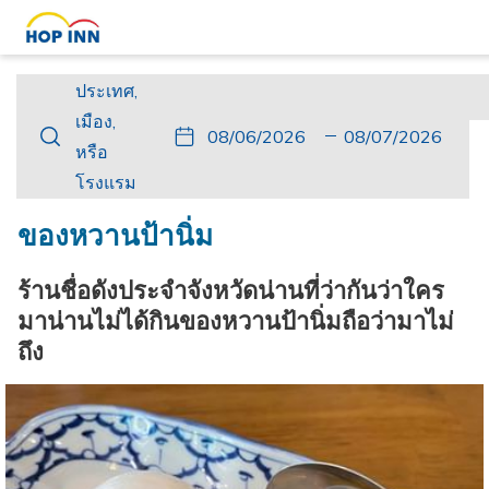
ประเทศ,
ประเทศ,
เมือง,
เมือง,
ปุ่ม
วัน
วัน
ปุ่ม
วัน
วัน
หรือ
หรือ
นี้
ที่
เช็ค
นี้
เดิน
เช็ค
โรงแรม
โรงแรม
จะ
เข้า
อิน
จะ
ทาง
เอา
เปิด
พัก
ที่
เปิด
กลับ
ท์
ของหวานป้านิ่ม
ปฏิทิน
เลือก
ปฏิทิน
ที่
เพื่อ
คือ
เพื่อ
เลือก
ร้านชื่อดังประจำจังหวัดน่านที่ว่ากันว่าใคร
ใช้
6.
ใช้
คือ
มาน่านไม่ได้กินของหวานป้านิ่มถือว่ามาไม่
เลือก
สิงหาคม
เลือก
7.
ถึง​
วัน
2026.
วัน
สิงหาคม
ที่
ที่
2026.
เช็ค
เช็ค
อิน
เอา