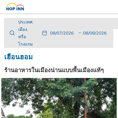
ประเทศ,
ประเทศ,
เมือง,
เมือง,
ปุ่ม
วัน
วัน
ปุ่ม
วัน
วัน
หรือ
หรือ
นี้
ที่
เช็ค
นี้
เดิน
เช็ค
โรงแรม
โรงแรม
จะ
เข้า
อิน
จะ
ทาง
เอา
เปิด
พัก
ที่
เปิด
กลับ
ท์
เฮือนฮอม
ปฏิทิน
เลือก
ปฏิทิน
ที่
เพื่อ
คือ
เพื่อ
เลือก
ร้านอาหารในเมืองน่านแบบพื้นเมืองแท้ๆ
ใช้
7.
ใช้
คือ
เลือก
สิงหาคม
เลือก
8.
วัน
2026.
วัน
สิงหาคม
ที่
ที่
2026.
เช็ค
เช็ค
อิน
เอา