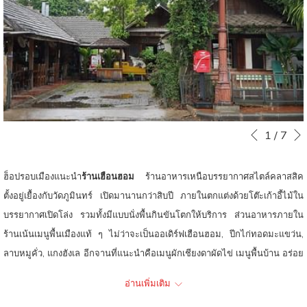
ท์
หน
Slideshow
Clicking
1
/
7
หน้าที่แล้ว
control
on
buttons
the
ฮ็อปรอบเมืองแนะนำ
ร้านเฮือนฮอม
ร้านอาหารเหนือบรรยากาศสไตล์คลาสสิค
following
ตั้งอยู่เยื้องกับวัดภูมินทร์ เปิดมานานกว่าสิบปี ภายในตกแต่งด้วยโต๊ะเก้าอี้ไม้ใน
links
บรรยากาศเปิดโล่ง รวมทั้งมีแบบนั่งพื้นกินขันโตกให้บริการ ส่วนอาหารภายใน
will
ร้านเน้นเมนูพื้นเมืองแท้ ๆ ไม่ว่าจะเป็นออเดิร์ฟเฮือนฮอม, ปีกไก่ทอดมะแขว่น,
update
ลาบหมูคั่ว, แกงฮังเล อีกจานที่แนะนำคือเมนูผักเชียงดาผัดไข่ เมนูพื้นบ้าน อร่อย
the
ง่าย ๆ หลายคนชอบสั่งมากินแก้เผ็ดกัน
อ่านเพิ่มเติม
content
นอกจากนี้ ยังมีเมนูข้าวซอย ขนมจีนน้ำเงี้ยว น้ำยาป่า น้ำยากะทิ ก๋วยเตี๋ยวลุย
above