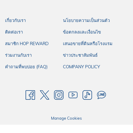
ร้านเฮือนฮอม
11-12 ถนน สุริยพงษ์ ตำบล ในเวียง อำเภอเมืองน่าน น่าน 55000
เปิดทุกวัน ตั้งแต่ 08:00 - 19:00 น.
เกี่ยวกับเรา
นโยบายความเป็นส่วนตัว
ที่จอดรถบริเวณหน้าร้านฯ
ติดต่อเรา
ข้อตกลงและเงื่อนไข
สมาชิก HOP REWARD
เสนอขายที่ดินหรือโรงแรม
สำหรับใครมองหาร้านอาหารเหนือในเมืองน่าน ฮ็อปรอบเมืองขอแนะนำ
ร้าน
ร่วมงานกับเรา
ข่าวประชาสัมพันธ์
เฮือนฮอม
ที่พิกัดเดินทางสะดวกจาก
โรงแรมฮ็อป อินน์ น่าน
ประมาณ 1.9
กิโลเมตรเท่านั้น โดยโรงแรมฮ็อป อินน์ ให้บริการห้องพักราคามาตรฐาน เหมาะ
คำถามที่พบบ่อย (FAQ)
COMPANY POLICY
กับทุกการเดินทางของคุณ ไม่ว่าจะเป็นการเดินทางมาทำงาน การเดินทางมาธุระ
หรือการเดินทางใดๆ ด้วยทำเลดี ใจกลางเมือง เดินทางสะดวก มีที่จอดรถกว้าง
ขวาง พร้อมสิ่งอำนวยความสะดวกที่ตอบโจทย์ทุกการเดินทาง ให้โรงแรมฮ็อป
อินน์คือตัวเลือกแรกในการเดินทางของคุณ
Manage Cookies