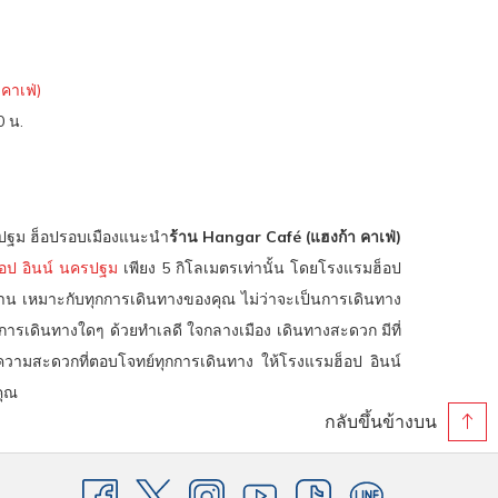
คาเฟ่)
 น.​
ปฐม ฮ็อปรอบเมืองแนะนำ
ร้าน Hangar Café (แฮงก้า คาเฟ่)
อป อินน์ นครปฐม
เพียง 5 กิโลเมตรเท่านั้น โดยโรงแรมฮ็อป
ฐาน เหมาะกับทุกการเดินทางของคุณ ไม่ว่าจะเป็นการเดินทาง
ารเดินทางใดๆ ด้วยทำเลดี ใจกลางเมือง เดินทางสะดวก มีที่
วามสะดวกที่ตอบโจทย์ทุกการเดินทาง ให้โรงแรมฮ็อป อินน์
คุณ
กลับขึ้นข้างบน