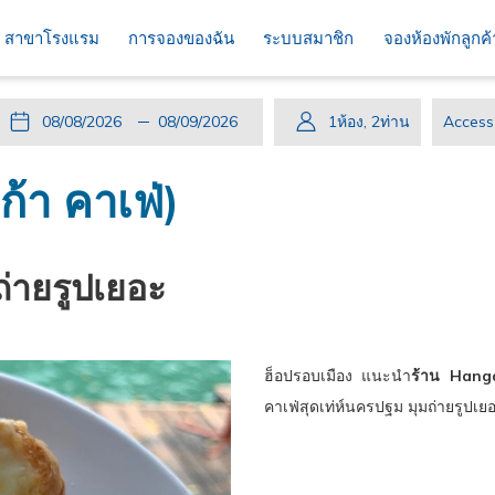
สาขาโรงแรม
การจองของฉัน
ระบบสมาชิก
จองห้องพักลูกค
ปุ่ม
วัน
วัน
ปุ่ม
วัน
วัน
1
ห้อง
,
2
ท่าน
Access
นี้
ที่
เช็ค
นี้
เดิน
เช็ค
code
จะ
เข้า
อิน
จะ
ทาง
เอา
้า คาเฟ่)
เปิด
พัก
ที่
เปิด
กลับ
ท์
ปฏิทิน
เลือก
ปฏิทิน
ที่
เพื่อ
คือ
เพื่อ
เลือก
ถ่ายรูปเยอะ
ใช้
8.
ใช้
คือ
เลือก
สิงหาคม
เลือก
9.
วัน
2026.
วัน
สิงหาคม
ฮ็อปรอบเมือง แนะนำ
ร้าน Hanga
ที่
ที่
2026.
คาเฟ่สุดเท่ห์นครปฐม มุมถ่ายรูป
เช็ค
เช็ค
อิน
เอา
ท์