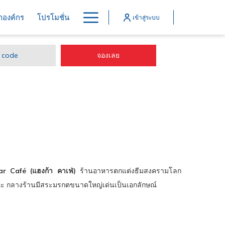
Hamburger
้าองค์กร
โปรโมชั่น
เข้าสู่ระบบ
Menu
เปิดในแท็บใหม่
จองเลย
r Café (แฮงก้า คาเฟ่)
ร้านอาหารตกแต่งธีมสงครามโลก
เยอะ กลางร้านมีสระมรกตขนาดใหญ่เด่นเป็นเอกลักษณ์