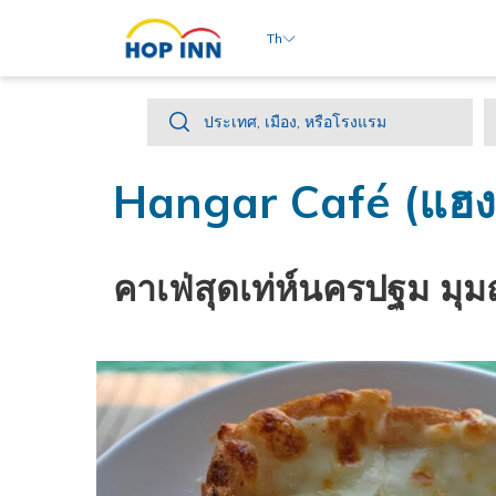
Th
ประเทศ,
ประเทศ, เมือง, หรือโรงแรม
เมือง,
หรือ
Hangar Café (แฮงก
โรงแรม
คาเฟ่สุดเท่ห์นครปฐม มุม