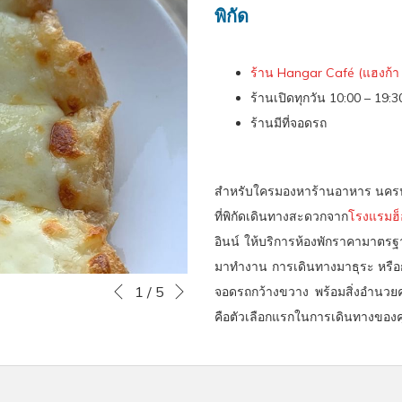
พิกัด
ร้าน Hangar Café (แฮงก้า 
ร้านเปิดทุกวัน 10:00 – 19:30
ร้านมีที่จอดรถ
สำหรับใครมองหาร้านอาหาร นคร
ที่พิกัดเดินทางสะดวกจาก
โรงแรมฮ็
อินน์ ให้บริการห้องพักราคามาตร
มาทำงาน การเดินทางมาธุระ หรือก
หน้าถัดไป
Slideshow
Clicking
1
/
5
จอดรถกว้างขวาง พร้อมสิ่งอำนวยค
หน้าที่แล้ว
control
on
คือตัวเลือกแรกในการเดินทางของ
buttons
the
following
links