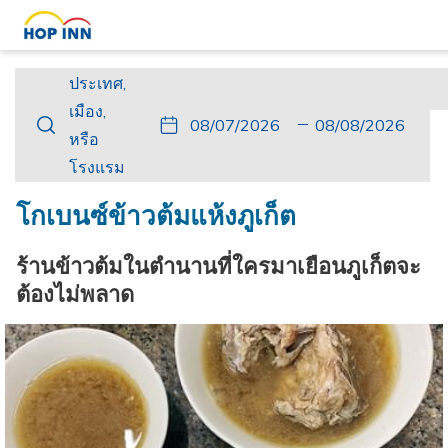
ประเทศ,
ประเทศ,
เมือง,
เมือง,
ปุ่ม
วัน
วัน
ปุ่ม
วัน
วัน
หรือ
หรือ
นี้
ที่
เช็ค
นี้
เดิน
เช็ค
โรงแรม
โรงแรม
จะ
เข้า
อิน
จะ
ทาง
เอา
เปิด
พัก
ที่
เปิด
กลับ
ท์
โกเบนซ์ข้าวต้มแห้งภูเก็ต
ปฏิทิน
เลือก
ปฏิทิน
ที่
เพื่อ
คือ
เพื่อ
เลือก
ร้านข้าวต้มในตำนานที่ใครมาเยือนภูเก็ตจะ
ใช้
7.
ใช้
คือ
ต้องไม่พลาด
เลือก
สิงหาคม
เลือก
8.
วัน
2026.
วัน
สิงหาคม
ที่
ที่
2026.
เช็ค
เช็ค
อิน
เอา