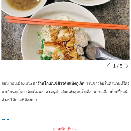
ท์
หน
Slideshow
Clicking
1
/
5
หน้าที่แล้ว
control
on
buttons
the
ฮ็อป รอบเมือง แนะนำ
ร้านโกเบนซ์ข้าวต้มแห้งภูเก็ต
ร้านข้าวต้มในตำนานที่ใคร
following
มาเยือนภูเก็ตจะต้องไม่พลาด เมนูข้าวต้มแห้งสูตรเด็ดที่สามารถเลือกท็อปปิ้งหน้า
links
ต่างๆ ได้ตามที่ต้องการ
will
update
พิกัด
the
อ่านเพิ่มเติม
content