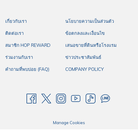
สำหรับใครมองหาร้านคาเฟ่ในอยุธยา
ร้าน Chirp cafe and chat space
ที่
พิกัดเดินทางสะดวกจาก
โรงแรมฮ็อป อินน์ อยุธยา
ประมาณ 6.9 กิโลเมตรเท่านั้น
เกี่ยวกับเรา
นโยบายความเป็นส่วนตัว
โดยโรงแรมฮ็อป อินน์ ให้บริการห้องพักราคามาตรฐาน เหมาะกับทุกการเดินทาง
ของคุณ ไม่ว่าจะเป็นการเดินทางมาทำงาน การเดินทางมาธุระ หรือการเดินทาง
ติดต่อเรา
ข้อตกลงและเงื่อนไข
ใดๆ ด้วยทำเลดี ใจกลางเมือง เดินทางสะดวก มีที่จอดรถกว้างขวาง พร้อมสิ่ง
สมาชิก HOP REWARD
เสนอขายที่ดินหรือโรงแรม
อำนวยความสะดวกที่ตอบโจทย์ทุกการเดินทาง ให้โรงแรมฮ็อป อินน์คือตัวเลือก
แรกในการเดินทางของคุณ
ร่วมงานกับเรา
ข่าวประชาสัมพันธ์
คำถามที่พบบ่อย (FAQ)
COMPANY POLICY
Manage Cookies