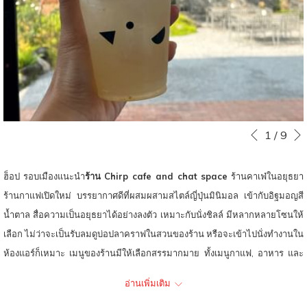
ท์
หน
Slideshow
Clicking
1
/
9
หน้าที่แล้ว
control
on
buttons
the
ฮ็อป รอบเมืองแนะนำ
ร้าน Chirp cafe and chat space
ร้านคาเฟ่ในอยุธยา
following
ร้านกาแฟเปิดใหม่ บรรยากาศดีที่ผสมผสามสไตล์ญี่ปุ่นมินิมอล เข้ากับอิฐมอญสี
links
น้ำตาล สื่อความเป็นอยุธยาได้อย่างลงตัว เหมาะกับนั่งชิลล์ มีหลากหลายโซนให้
will
เลือก ไม่ว่าจะเป็นรับลมดูบ่อปลาคราฟในสวนของร้าน หรือจะเข้าไปนั่งทำงานใน
update
ห้องแอร์ก็เหมาะ เมนูของร้านมีให้เลือกสรรมากมาย ทั้งเมนูกาแฟ, อาหาร และ
the
ขนม รสชาติเยี่ยม เหมาะสำหรับนั่งพักผ่อนหลังจากเดินทางในเมืองอยุธยาได้
อ่านเพิ่มเติม
content
เป็นอย่างดี
above