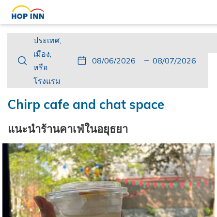
ประเทศ,
ประเทศ,
เมือง,
เมือง,
ปุ่ม
วัน
วัน
ปุ่ม
วัน
วัน
หรือ
หรือ
นี้
ที่
เช็ค
นี้
เดิน
เช็ค
โรงแรม
โรงแรม
จะ
เข้า
อิน
จะ
ทาง
เอา
เปิด
พัก
ที่
เปิด
กลับ
ท์
Chirp cafe and chat space
ปฏิทิน
เลือก
ปฏิทิน
ที่
เพื่อ
คือ
เพื่อ
เลือก
แนะนำร้านคาเฟ่ในอยุธยา
ใช้
6.
ใช้
คือ
เลือก
สิงหาคม
เลือก
7.
วัน
2026.
วัน
สิงหาคม
ที่
ที่
2026.
เช็ค
เช็ค
อิน
เอา