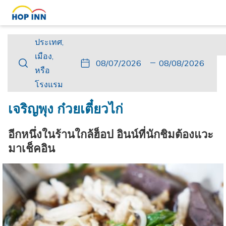
ประเทศ,
ประเทศ,
เมือง,
เมือง,
ปุ่ม
วัน
วัน
ปุ่ม
วัน
วัน
หรือ
หรือ
นี้
ที่
เช็ค
นี้
เดิน
เช็ค
โรงแรม
โรงแรม
จะ
เข้า
อิน
จะ
ทาง
เอา
เปิด
พัก
ที่
เปิด
กลับ
ท์
เจริญพุง ก๋วยเตี๋ยวไก่
ปฏิทิน
เลือก
ปฏิทิน
ที่
เพื่อ
คือ
เพื่อ
เลือก
อีกหนึ่งในร้านใกล้ฮ็อป อินน์ที่นักชิมต้องแวะ
ใช้
7.
ใช้
คือ
มาเช็คอิน
เลือก
สิงหาคม
เลือก
8.
วัน
2026.
วัน
สิงหาคม
ที่
ที่
2026.
เช็ค
เช็ค
อิน
เอา