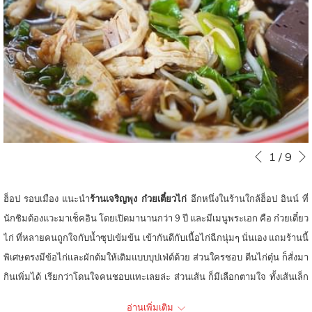
ท์
หน
Slideshow
Clicking
1
/
9
หน้าที่แล้ว
control
on
buttons
the
ฮ็อป รอบเมือง แนะนำ
ร้านเจริญพุง ก๋วยเตี๋ยวไก่
อีกหนึ่งในร้านใกล้ฮ็อป อินน์ ที่
following
นักชิมต้องแวะมาเช็คอิน โดยเปิดมานานกว่า 9 ปี และมีเมนูพระเอก คือ ก๋วยเตี๋ยว
links
ไก่ ที่หลายคนถูกใจกับน้ำซุปเข้มข้น เข้ากันดีกับเนื้อไก่ฉีกนุ่มๆ นั่นเอง แถมร้านนี้
will
พิเศษตรงมีข้อไก่และผักต้มให้เติมแบบบุปเฟ่ต์ด้วย ส่วนใครชอบ ตีนไก่ตุ๋น ก็สั่งมา
update
กินเพิ่มได้ เรียกว่าโดนใจคนชอบแทะเลยล่ะ ส่วนเส้น ก็มีเลือกตามใจ ทั้งเส้นเล็ก
the
ใหญ่ บะหมี่ แต่ถ้าอยากกินเป็นข้าวก็ยังมี ข้าวมันไก่เป็นทางเลือก ไก่ชิ้นใหญ่ เนื้อ
อ่านเพิ่มเติม
content