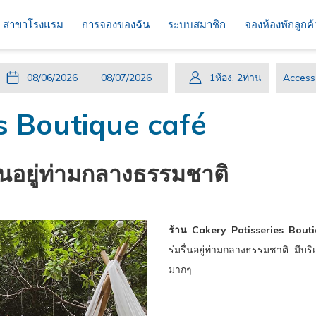
สาขาโรงแรม
การจองของฉัน
ระบบสมาชิก
จองห้องพักลูกค
ปุ่ม
วัน
วัน
ปุ่ม
วัน
วัน
1
ห้อง
,
2
ท่าน
Access
นี้
ที่
เช็ค
นี้
เดิน
เช็ค
code
s Boutique café
จะ
เข้า
อิน
จะ
ทาง
เอา
เปิด
พัก
ที่
เปิด
กลับ
ท์
ปฏิทิน
เลือก
ปฏิทิน
ที่
นอยู่ท่ามกลางธรรมชาติ
เพื่อ
คือ
เพื่อ
เลือก
ใช้
6.
ใช้
คือ
เลือก
สิงหาคม
เลือก
7.
ร้าน Cakery Patisseries Bout
วัน
2026.
วัน
สิงหาคม
ร่มรื่นอยู่ท่ามกลางธรรมชาติ มีบริ
ที่
ที่
2026.
มากๆ
เช็ค
เช็ค
อิน
เอา
ท์