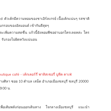
: ตัวเค้กมีความหอมของชาเอิร์ลเกรย์ เนื้อเค้กแน่นๆ รสชาติ
กรอบของอัลมอนด์ เข้ากันดีสุดๆ
ะเพิ่มความสดชื่น แก้วนี้ยังหอมพีชอย่าบอกใครเลยหล่ะ ใคร
คะ รับรองไม่ผิดหวังแน่นอน
ique café - เค้กเคอร์รี่ พาทิสเซอรี่ บูทีค คาเฟ่
- อ่างศิลา ซอย 10 ตำบล เสม็ด อำเภอเมืองชลบุรี ชลบุรี 20000
19:00 น.
ื่อเติมพลังก่อนออกเดินทาง ใจกลางเมืองชลบุรี แนะนำ