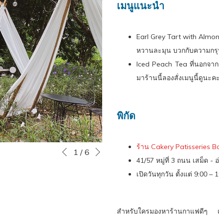
เมนูแนะนำ​
Earl Grey Tart with Almond
หวานละมุน บวกกับความกรุบ
Iced Peach Tea ที่นอกจากจ
มาร้านนี้ลองสั่งเมนูนี้ดูนะ
พิกัด
หน้าถัดไป
ร้าน Cakery Patisseries Bout
Slideshow
Clicking
1
/
6
หน้าที่แล้ว
41/57 หมู่ที่ 3 ถนน เสม็ด 
control
on
เปิดวันทุกวัน ตั้งแต่ 9:00 – 
buttons
the
following
links
สำหรับใครมองหาร้านกาแฟดีๆ เพ