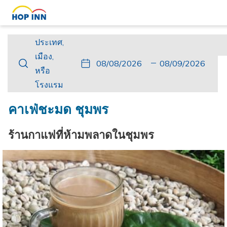
ประเทศ,
ประเทศ,
เมือง,
เมือง,
ปุ่ม
วัน
วัน
ปุ่ม
วัน
วัน
หรือ
หรือ
นี้
ที่
เช็ค
นี้
เดิน
เช็ค
โรงแรม
โรงแรม
จะ
เข้า
อิน
จะ
ทาง
เอา
เปิด
พัก
ที่
เปิด
กลับ
ท์
คาเฟ่ชะมด ชุมพร
ปฏิทิน
เลือก
ปฏิทิน
ที่
เพื่อ
คือ
เพื่อ
เลือก
ร้านกาแฟที่ห้ามพลาดในชุมพร
ใช้
8.
ใช้
คือ
เลือก
สิงหาคม
เลือก
9.
วัน
2026.
วัน
สิงหาคม
ที่
ที่
2026.
เช็ค
เช็ค
อิน
เอา