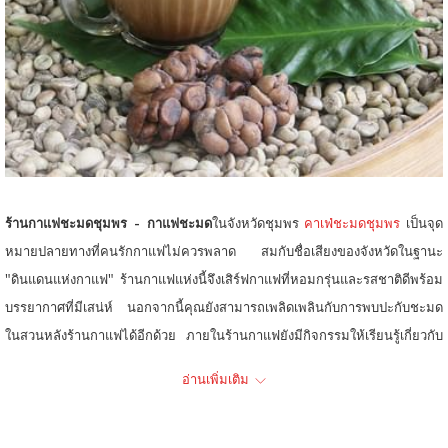
ท์
ร้านกาแฟชะมดชุมพร - กาแฟชะมด
ในจังหวัดชุมพร
คาเฟ่ชะมดชุมพร
เป็นจุด
หมายปลายทางที่คนรักกาแฟไม่ควรพลาด สมกับชื่อเสียงของจังหวัดในฐานะ
"ดินแดนแห่งกาแฟ" ร้านกาแฟแห่งนี้จึงเสิร์ฟกาแฟที่หอมกรุ่นและรสชาติดีพร้อม
บรรยากาศที่มีเสน่ห์ นอกจากนี้คุณยังสามารถเพลิดเพลินกับการพบปะกับชะมด
ในสวนหลังร้านกาแฟได้อีกด้วย ภายในร้านกาแฟยังมีกิจกรรมให้เรียนรู้เกี่ยวกับ
ขั้นตอนการชงกาแฟชะมดอีกด้วย คุณสามารถจิบกาแฟชะมดที่ชงสดใหม่ที่ร้าน
อ่านเพิ่มเติม
กาแฟหรือซื้อเมล็ดกาแฟคั่วหรือบดกลับบ้านไปดื่มด่ำกับรสชาติได้
โรงแรมฮ็อป อินน์มีเครือข่ายโรงแรมราคาประหยัดที่เชื่อถือได้ทั่วภูมิภาคเอเชีย